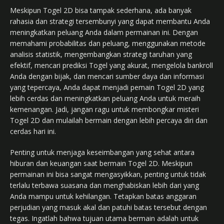
Meskipun Togel 2D bisa tampak sederhana, ada banyak
rahasia dan strategi tersembunyi yang dapat membantu Anda
meningkatkan peluang Anda dalam permainan ini. Dengan
memahami probabilitas dan peluang, menggunakan metode
analisis statistik, mengembangkan strategi taruhan yang
efektif, mencari prediksi Togel yang akurat, mengelola bankroll
Anda dengan bijak, dan mencari sumber daya dan informasi
yang tepercaya, Anda dapat menjadi pemain Togel 2D yang
lebih cerdas dan meningkatkan peluang Anda untuk meraih
kemenangan. Jadi, jangan ragu untuk membongkar misteri
Togel 2D dan mulailah bermain dengan lebih percaya diri dan
cerdas hari ini.
Penting untuk menjaga keseimbangan yang sehat antara
hiburan dan keuangan saat bermain Togel 2D. Meskipun
permainan ini bisa sangat mengasyikkan, penting untuk tidak
terlalu terbawa suasana dan menghabiskan lebih dari yang
Anda mampu untuk kehilangan. Tetapkan batas anggaran
perjudian yang masuk akal dan patuhi batas tersebut dengan
tegas. Ingatlah bahwa tujuan utama bermain adalah untuk