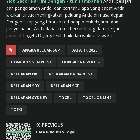
Slot Gacor Hari Ini Dengan Fitur Tambahan
Anda, pelajari
dari pengalaman Anda, dan cari tahu apa yang dapat Anda
lakukan untuk meningkatkan peluang Anda di masa depan.
Dengan sikap yang terbuka terhadap pembelajaran dan
penyesuaian, Anda dapat terus berkembang dan menjadi
pemain Togel 2D yang lebih baik dari waktu ke waktu.
ANGKA KELUAR SGP
DATA HK 2023
HONGKONG HARI INI
HONGKONG POOLS
KELUARAN HK
KELUARAN HK HARI INI
KELUARAN SDY
KELUARAN SGP
KELUARAN SYDNEY
TOGEL
TOGEL ONLINE
TOTO
PREVIOUS
Cara Rumusan Togel