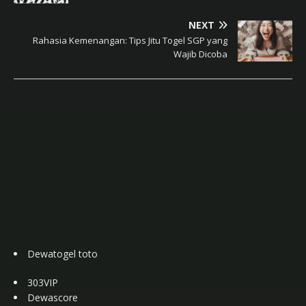
NEXT
Rahasia Kemenangan: Tips Jitu Togel SGP yang
Wajib Dicoba
Dewatogel toto
303VIP
Dewascore