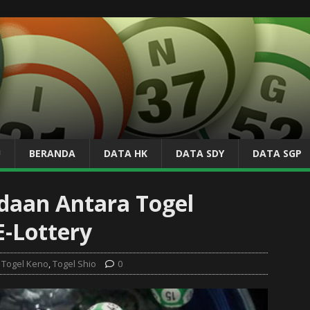
U
BERANDA
DATA HK
DATA SDY
DATA SGP
daan Antara Togel
E-Lottery
,
Togel Keno
,
Togel Shio
0