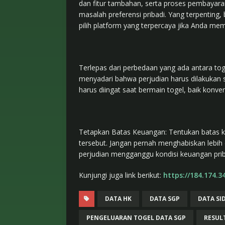
dan fitur tambahan, serta proses pembayara
masalah preferensi pribadi. Yang terpenting
pilih platform yang terpercaya jika Anda me
Terlepas dari perbedaan yang ada antara tog
menyadari bahwa perjudian harus dilakukan s
harus diingat saat bermain togel, baik konve
Tetapkan Batas Keuangan: Tentukan batas k
tersebut. Jangan pernah menghabiskan lebih
perjudian mengganggu kondisi keuangan prib
Kunjungi juga link berikut:
https://184.174.34
DATA HK
DATA SGP
DATA SI
PENGELUARAN TOGEL DATA SGP
RESUL