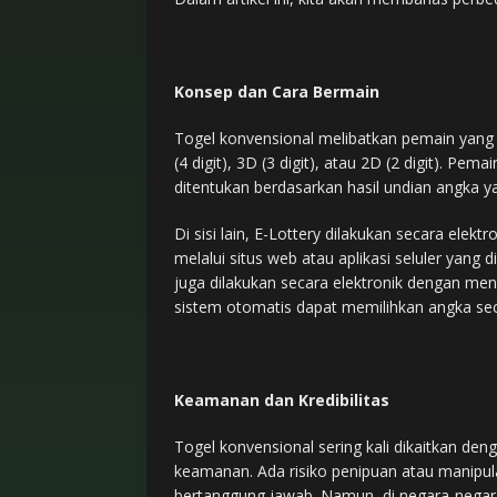
Konsep dan Cara Bermain
Togel konvensional melibatkan pemain yang 
(4 digit), 3D (3 digit), atau 2D (2 digit). P
ditentukan berdasarkan hasil undian angka y
Di sisi lain, E-Lottery dilakukan secara elek
melalui situs web atau aplikasi seluler yang
juga dilakukan secara elektronik dengan m
sistem otomatis dapat memilihkan angka se
Keamanan dan Kredibilitas
Togel konvensional sering kali dikaitkan de
keamanan. Ada risiko penipuan atau manipul
bertanggung jawab. Namun, di negara-negara