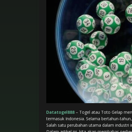
Datatogel888
– Togel atau Toto Gelap meru
termasuk Indonesia. Selama bertahun-tahun,
Salah satu perubahan utama dalam industri i
Dalam artikel ini, kita akan membahas perbe