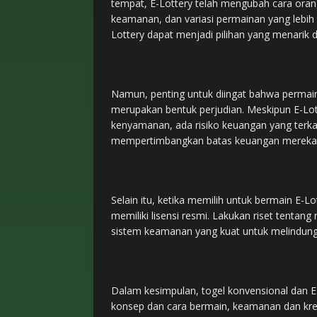
tempat, E-Lottery telah mengubah cara or
keamanan, dan variasi permainan yang lebih 
Lottery dapat menjadi pilihan yang menarik
Namun, penting untuk diingat bahwa permain
merupakan bentuk perjudian. Meskipun E-Lot
kenyamanan, ada risiko keuangan yang terkai
mempertimbangkan batas keuangan mereka d
Selain itu, ketika memilih untuk bermain E-L
memiliki lisensi resmi. Lakukan riset tentan
sistem keamanan yang kuat untuk melindungi 
Dalam kesimpulan, togel konvensional dan E-
konsep dan cara bermain, keamanan dan kredi