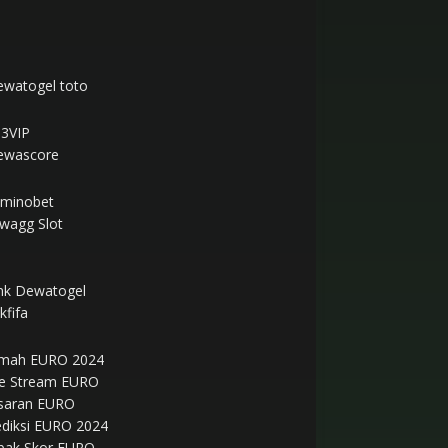
watogel toto
3VIP
ewascore
minobet
wagg Slot
nk Dewatogel
ikfifa
mah EURO 2024
ve Stream EURO
saran EURO
ediksi EURO 2024
bak Skor EURO