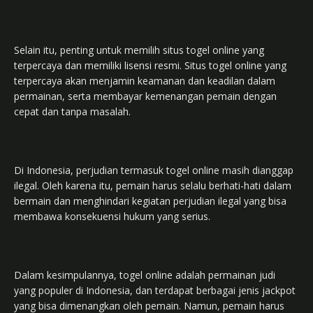
Selain itu, penting untuk memilih situs togel online yang
terpercaya dan memiliki lisensi resmi. Situs togel online yang
terpercaya akan menjamin keamanan dan keadilan dalam
permainan, serta membayar kemenangan pemain dengan
cepat dan tanpa masalah.
Di Indonesia, perjudian termasuk togel online masih dianggap
ilegal. Oleh karena itu, pemain harus selalu berhati-hati dalam
bermain dan menghindari kegiatan perjudian ilegal yang bisa
membawa konsekuensi hukum yang serius.
Dalam kesimpulannya, togel online adalah permainan judi
yang populer di Indonesia, dan terdapat berbagai jenis jackpot
yang bisa dimenangkan oleh pemain. Namun, pemain harus