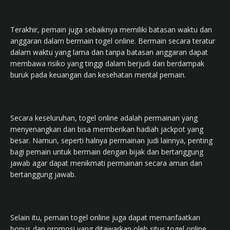
Terakhir, pemain juga sebaiknya memiliki batasan waktu dan
anggaran dalam bermain togel online. Bermain secara teratur
dalam waktu yang lama dan tanpa batasan anggaran dapat
membawa risiko yang tinggi dalam berjudi dan berdampak
buruk pada keuangan dan kesehatan mental pemain.
Secara keseluruhan, togel online adalah permainan yang
menyenangkan dan bisa memberikan hadiah jackpot yang
besar. Namun, seperti halnya permainan judi lainnya, penting
bagi pemain untuk bermain dengan bijak dan bertanggung
jawab agar dapat menikmati permainan secara aman dan
bertanggung jawab.
Selain itu, pemain togel online juga dapat memanfaatkan
bonus dan promosi yang ditawarkan oleh situs togel online