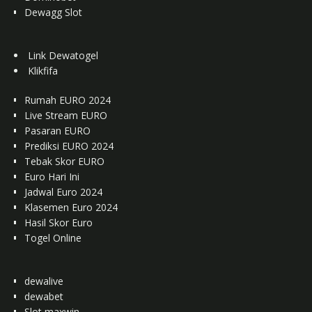
Dewagg Slot
Link Dewatogel
Klikfifa
Rumah EURO 2024
Live Stream EURO
Pasaran EURO
Prediksi EURO 2024
Tebak Skor EURO
Euro Hari Ini
Jadwal Euro 2024
Klasemen Euro 2024
Hasil Skor Euro
Togel Online
dewalive
dewabet
Slot maxwin