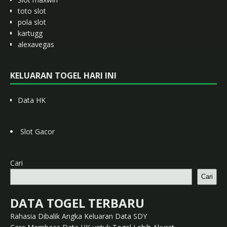
toto slot
pola slot
kartugg
alexavegas
KELUARAN TOGEL HARI INI
Data HK
Slot Gacor
Cari
Cari
DATA TOGEL TERBARU
Rahasia Dibalik Angka Keluaran Data SDY