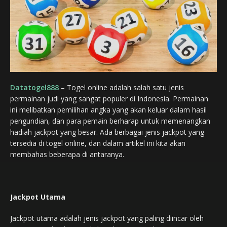
Datatogel888
– Togel online adalah salah satu jenis
permainan judi yang sangat populer di Indonesia. Permainan
ini melibatkan pemilihan angka yang akan keluar dalam hasil
pengundian, dan para pemain berharap untuk memenangkan
hadiah jackpot yang besar. Ada berbagai jenis jackpot yang
tersedia di togel online, dan dalam artikel ini kita akan
membahas beberapa di antaranya.
Jackpot Utama
Jackpot utama adalah jenis jackpot yang paling diincar oleh