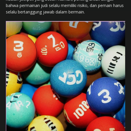
bahwa permainan judi selalu memiliki risiko, dan pemain harus
selalu bertanggung jawab dalam bermain.