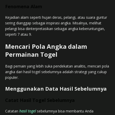
Fenomena Alam
Kejadian alam seperti hujan deras, pelangi, atau suara guntur
sering dianggap sebagai inspirasi angka. Misalnya, melihat
pelangi bisa diinterpretasikan sebagai angka keberuntungan,
seperti 7 atau 9.
Mencari Pola Angka dalam
Permainan Togel
Bagi pemain yang lebih suka pendekatan analitis, mencari pola
angka dari hasil togel sebelumnya adalah strategi yang cukup
populer.
Menggunakan Data Hasil Sebelumnya
Catat Hasil Togel Sebelumnya
Catatan
hasil togel
sebelumnya bisa membantu Anda