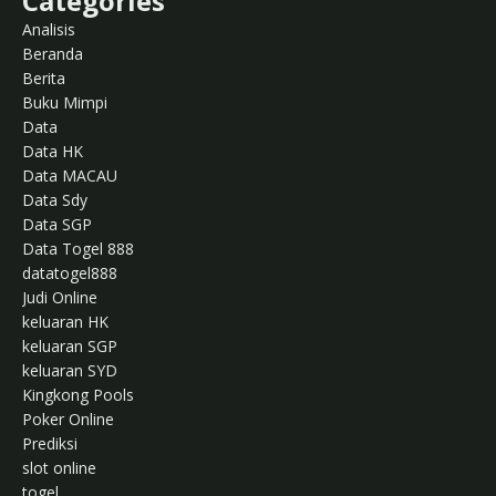
Categories
Analisis
Beranda
Berita
Buku Mimpi
Data
Data HK
Data MACAU
Data Sdy
Data SGP
Data Togel 888
datatogel888
Judi Online
keluaran HK
keluaran SGP
keluaran SYD
Kingkong Pools
Poker Online
Prediksi
slot online
togel