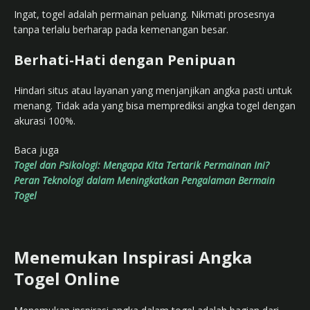
Ingat, togel adalah permainan peluang. Nikmati prosesnya
tanpa terlalu berharap pada kemenangan besar.
Berhati-Hati dengan Penipuan
Hindari situs atau layanan yang menjanjikan angka pasti untuk
menang. Tidak ada yang bisa memprediksi angka togel dengan
akurasi 100%.
Baca juga
Togel dan Psikologi: Mengapa Kita Tertarik Permainan Ini?
Peran Teknologi dalam Meningkatkan Pengalaman Bermain
Togel
Menemukan Inspirasi Angka
Togel Online