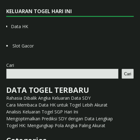
KELUARAN TOGEL HARI INI
Data HK
Slot Gacor
Cari
Cari
DATA TOGEL TERBARU
Rahasia Dibalik Angka Keluaran Data SDY
Cara Membaca Data HK untuk Togel Lebih Akurat
Analisis Keluaran Togel SGP Hari Ini
Mengoptimalkan Prediksi SDY dengan Data Lengkap
Togel HK: Mengungkap Pola Angka Paling Akurat