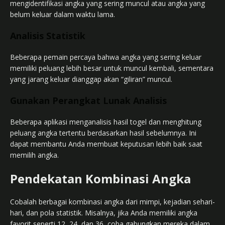
mengidentifikasi angka yang sering muncul atau angka yang
belum keluar dalam waktu lama.
Analisis Statistik
Beberapa pemain percaya bahwa angka yang sering keluar
memiliki peluang lebih besar untuk muncul kembali, sementara
yang jarang keluar dianggap akan “giliran” muncul.
Gunakan Perangkat Lunak Analisis
Beberapa aplikasi menganalisis hasil togel dan menghitung
peluang angka tertentu berdasarkan hasil sebelumnya. Ini
dapat membantu Anda membuat keputusan lebih baik saat
memilih angka.
Pendekatan Kombinasi Angka
Cobalah berbagai kombinasi angka dari mimpi, kejadian sehari-
hari, dan pola statistik. Misalnya, jika Anda memiliki angka
favorit seperti 12, 24, dan 36, coba gabungkan mereka dalam