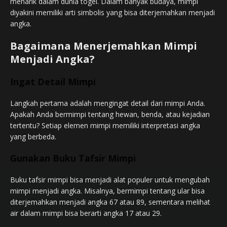
menarik dalam dunia togel. Dalam banyak budaya, mimpi
diyakini memiliki arti simbolis yang bisa diterjemahkan menjadi
angka.
Bagaimana Menerjemahkan Mimpi
Menjadi Angka?
Ingat Detail Mimpi
Langkah pertama adalah mengingat detail dari mimpi Anda.
Apakah Anda bermimpi tentang hewan, benda, atau kejadian
tertentu? Setiap elemen mimpi memiliki interpretasi angka
yang berbeda.
Gunakan Buku Tafsir Mimpi
Buku tafsir mimpi bisa menjadi alat populer untuk mengubah
mimpi menjadi angka. Misalnya, bermimpi tentang ular bisa
diterjemahkan menjadi angka 67 atau 89, sementara melihat
air dalam mimpi bisa berarti angka 17 atau 29.