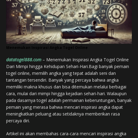
Menemukan Inspirasi Angka Togel Online
datatogel888.com
– Menemukan Inspirasi Angka Togel Online
Dari Mimpi hingga Kehidupan Sehari-Hari.Bagi banyak pemain
togel online, memilih angka yang tepat adalah seni dan
tantangan tersendiri. Banyak yang percaya bahwa angka
memiliki makna khusus dan bisa ditemukan melalui berbagai
cara, mulai dari mimpi hingga kejadian sehari-hari. Walaupun
pada dasarnya togel adalah permainan keberuntungan, banyak
pemain yang merasa bahwa mencari inspirasi angka dapat
meningkatkan peluang atau setidaknya memberikan rasa
percaya diri.
Artikel ini akan membahas cara-cara mencari inspirasi angka