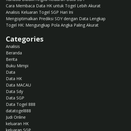
Cara Membaca Data HK untuk Togel Lebih Akurat
Analisis Keluaran Togel SGP Hari Ini
Mengoptimalkan Prediksi SDY dengan Data Lengkap
Togel HK: Mengungkap Pola Angka Paling Akurat
Categories
Analisis
Beranda
Berita
Buku Mimpi
Data
Data HK
Data MACAU
Data Sdy
Data SGP
Data Togel 888
datatogel888
Judi Online
keluaran HK
keluaran SGP