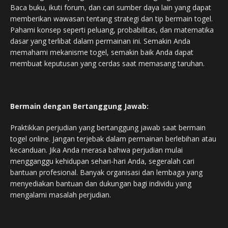
Baca buku, ikuti forum, dan cari sumber daya lain yang dapat
memberikan wawasan tentang strategi dan tip bermain togel.
Pahami konsep seperti peluang, probabilitas, dan matematika
dasar yang terlibat dalam permainan ini. Semakin Anda
memahami mekanisme togel, semakin baik Anda dapat
membuat keputusan yang cerdas saat memasang taruhan.
Bermain dengan Bertanggung Jawab:
Praktikkan perjudian yang bertanggung jawab saat bermain
togel online. Jangan terjebak dalam permainan berlebihan atau
kecanduan. Jika Anda merasa bahwa perjudian mulai
mengganggu kehidupan sehari-hari Anda, segeralah cari
bantuan profesional. Banyak organisasi dan lembaga yang
menyediakan bantuan dan dukungan bagi individu yang
mengalami masalah perjudian.