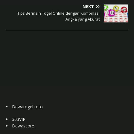
NEXT
Tips Bermain Togel Online dengan Kombinasi
Angka yang Akurat
Dewatogel toto
303VIP
Dewascore