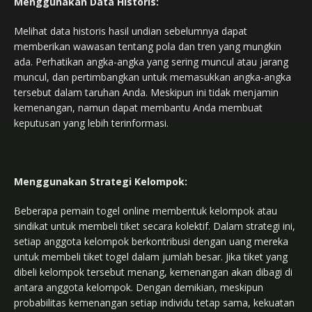
Menggunakan Data Historis:
Melihat data historis hasil undian sebelumnya dapat
memberikan wawasan tentang pola dan tren yang mungkin
ada. Perhatikan angka-angka yang sering muncul atau jarang
muncul, dan pertimbangkan untuk memasukkan angka-angka
tersebut dalam taruhan Anda. Meskipun ini tidak menjamin
kemenangan, namun dapat membantu Anda membuat
keputusan yang lebih terinformasi.
Menggunakan Strategi Kelompok:
Beberapa pemain togel online membentuk kelompok atau
sindikat untuk membeli tiket secara kolektif. Dalam strategi ini,
setiap anggota kelompok berkontribusi dengan uang mereka
untuk membeli tiket togel dalam jumlah besar. Jika tiket yang
dibeli kelompok tersebut menang, kemenangan akan dibagi di
antara anggota kelompok. Dengan demikian, meskipun
probabilitas kemenangan setiap individu tetap sama, kekuatan