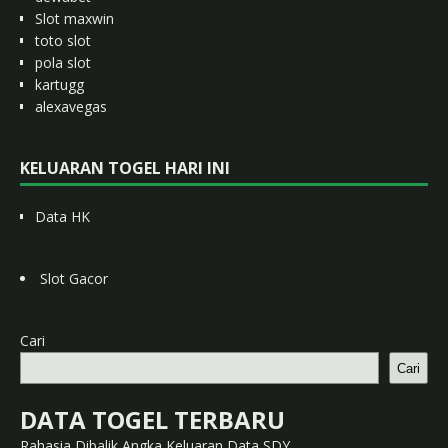
Slot maxwin
toto slot
pola slot
kartugg
alexavegas
KELUARAN TOGEL HARI INI
Data HK
Slot Gacor
Cari
Cari
DATA TOGEL TERBARU
Rahasia Dibalik Angka Keluaran Data SDY