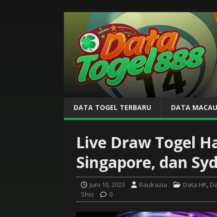
DATA TOGEL TERBARU
DATA MACA
Live Draw Togel Ha
Singapore, dan Sy
Juni 10, 2023
Raulrazia
Data HK
,
D
Shio
0