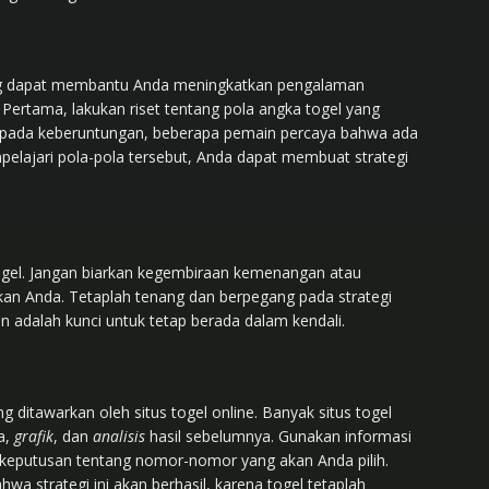
yang dapat membantu Anda meningkatkan pengalaman
ertama, lakukan riset tentang pola angka togel yang
 pada keberuntungan, beberapa pemain percaya bahwa ada
pelajari pola-pola tersebut, Anda dapat membuat strategi
togel. Jangan biarkan kegembiraan kemenangan atau
an Anda. Tetaplah tenang dan berpegang pada strategi
n adalah kunci untuk tetap berada dalam kendali.
ng ditawarkan oleh situs togel online. Banyak situs togel
a,
grafik
, dan
analisis
hasil sebelumnya. Gunakan informasi
keputusan tentang nomor-nomor yang akan Anda pilih.
a strategi ini akan berhasil, karena togel tetaplah