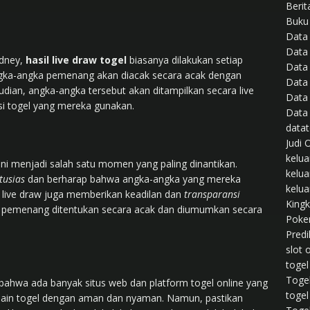
Berit
Buku
Data
Data
ydney,
hasil live draw togel
biasanya dilakukan setiap
Data
angka-angka pemenang akan diacak secara acak dengan
Data
an, angka-angka tersebut akan ditampilkan secara live
Data
si togel yang mereka gunakan.
Data
data
Judi 
kelu
ini menjadi salah satu momen yang paling dinantikan.
kelu
tusias
dan berharap bahwa angka-angka yang mereka
kelu
 live draw juga memberikan keadilan dan
transparansi
King
a pemenang ditentukan secara acak dan diumumkan secara
Poker
Predi
slot 
togel
Toge
 bahwa ada banyak situs web dan platform togel online yang
togel
main togel dengan aman dan nyaman. Namun, pastikan