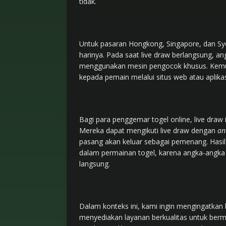
tidak.
Untuk pasaran Hongkong, Singapore, dan S
harinya. Pada saat live draw berlangsung, 
menggunakan mesin pengocok khusus. Kemudi
kepada pemain melalui situs web atau aplika
Bagi para penggemar togel online, live draw 
Mereka dapat mengikuti live draw dengan
an
pasang akan keluar sebagai pemenang. Hasil
dalam permainan togel, karena angka-angk
langsung.
Dalam konteks ini, kami ingin mengingatkan
menyediakan layanan berkualitas untuk ber