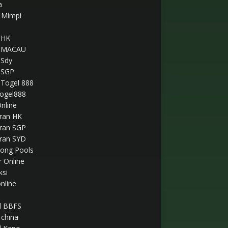
a
 Mimpi
 HK
 MACAU
 Sdy
 SGP
 Togel 888
togel888
Online
aran HK
aran SGP
aran SYD
kong Pools
 Online
ksi
online
l BBFS
 china