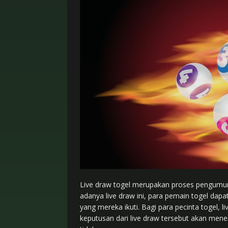
Live draw togel merupakan proses pengum
adanya live draw ini, para pemain togel da
yang mereka ikuti. Bagi para pecinta togel
keputusan dari live draw tersebut akan me