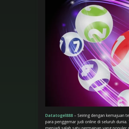
Datatogel888
– Seiring dengan kemajuan te
para penggemar judi online di seluruh dunia.
menjadi salah satu permainan yang populer 