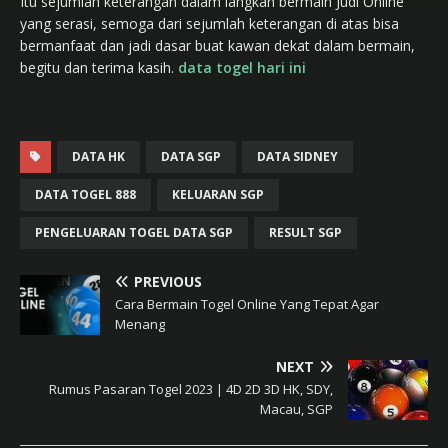
Itu sejumlah keterangan dalam langkah bermain Judi Online
yang serasi, semoga dari sejumlah keterangan di atas bisa
bermanfaat dan jadi dasar buat kawan dekat dalam bermain,
begitu dan terima kasih.
data togel hari ini
DATA HK
DATA SGP
DATA SIDNEY
DATA TOGEL 888
KELUARAN SGP
PENGELUARAN TOGEL DATA SGP
RESULT SGP
PREVIOUS
Cara Bermain Togel Online Yang Tepat Agar
Menang
NEXT
Rumus Pasaran Togel 2023 | 4D 2D 3D HK, SDY,
Macau, SGP