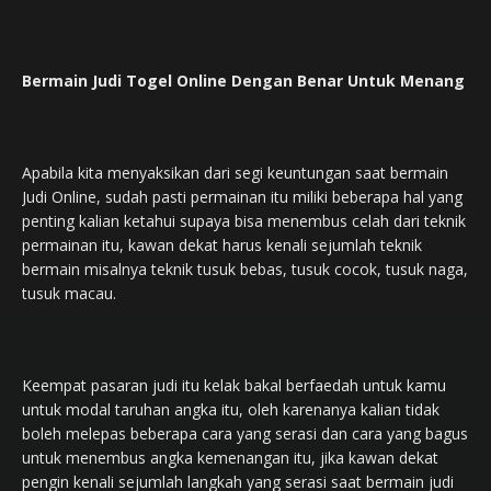
Bermain Judi Togel Online Dengan Benar Untuk Menang
Apabila kita menyaksikan dari segi keuntungan saat bermain
Judi Online, sudah pasti permainan itu miliki beberapa hal yang
penting kalian ketahui supaya bisa menembus celah dari teknik
permainan itu, kawan dekat harus kenali sejumlah teknik
bermain misalnya teknik tusuk bebas, tusuk cocok, tusuk naga,
tusuk macau.
Keempat pasaran judi itu kelak bakal berfaedah untuk kamu
untuk modal taruhan angka itu, oleh karenanya kalian tidak
boleh melepas beberapa cara yang serasi dan cara yang bagus
untuk menembus angka kemenangan itu, jika kawan dekat
pengin kenali sejumlah langkah yang serasi saat bermain judi