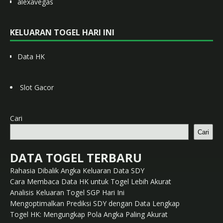
alexavegas
KELUARAN TOGEL HARI INI
Data HK
Slot Gacor
Cari
Cari
DATA TOGEL TERBARU
Rahasia Dibalik Angka Keluaran Data SDY
Cara Membaca Data HK untuk Togel Lebih Akurat
Analisis Keluaran Togel SGP Hari Ini
Mengoptimalkan Prediksi SDY dengan Data Lengkap
Togel HK: Mengungkap Pola Angka Paling Akurat