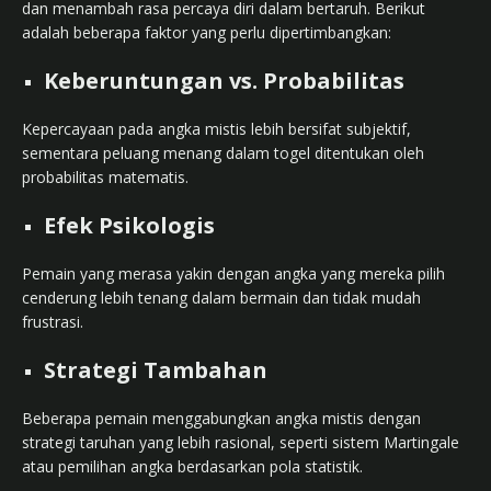
dan menambah rasa percaya diri dalam bertaruh. Berikut
adalah beberapa faktor yang perlu dipertimbangkan:
Keberuntungan vs. Probabilitas
Kepercayaan pada angka mistis lebih bersifat subjektif,
sementara peluang menang dalam togel ditentukan oleh
probabilitas matematis.
Efek Psikologis
Pemain yang merasa yakin dengan angka yang mereka pilih
cenderung lebih tenang dalam bermain dan tidak mudah
frustrasi.
Strategi Tambahan
Beberapa pemain menggabungkan angka mistis dengan
strategi taruhan yang lebih rasional, seperti sistem Martingale
atau pemilihan angka berdasarkan pola statistik.