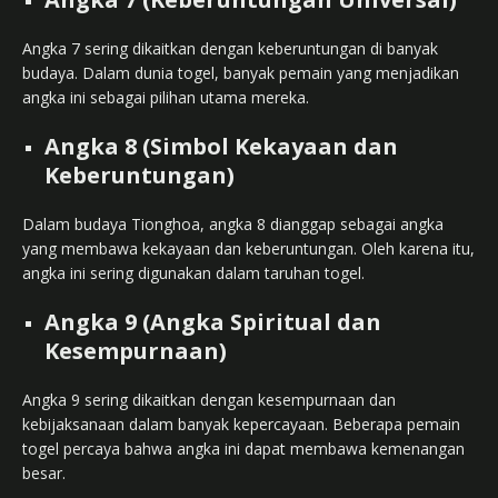
Angka 7 sering dikaitkan dengan keberuntungan di banyak
budaya. Dalam dunia togel, banyak pemain yang menjadikan
angka ini sebagai pilihan utama mereka.
Angka 8 (Simbol Kekayaan dan
Keberuntungan)
Dalam budaya Tionghoa, angka 8 dianggap sebagai angka
yang membawa kekayaan dan keberuntungan. Oleh karena itu,
angka ini sering digunakan dalam taruhan togel.
Angka 9 (Angka Spiritual dan
Kesempurnaan)
Angka 9 sering dikaitkan dengan kesempurnaan dan
kebijaksanaan dalam banyak kepercayaan. Beberapa pemain
togel percaya bahwa angka ini dapat membawa kemenangan
besar.