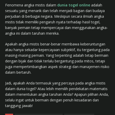
Fenomena angka mistis dalam
dunia togel online
adalah
sesuatu yang menarik dan telah menjadi bagian dari budaya
perjudian di berbagai negara. Meskipun secara ilmiah angka
mistis tidak memiliki pengaruh nyata terhadap hasil togel,
banyak pemain tetap mempercayai dan menggunakan angka-
angka ini dalam taruhan mereka.
Apakah angka mistis benar-benar membawa keberuntungan
atau hanya sekadar kepercayaan subjektif, itu tergantung pada
masing-masing pemain. Yang terpenting adalah tetap bermain
dengan bijak dan tidak terlalu bergantung pada mitos, tetapi
juga mempertimbangkan aspek strategi dan manajemen risiko
dalam bertaruh.
Jadi, apakah Anda termasuk yang percaya pada angka mistis
dalam dunia togel? Atau lebih memilih pendekatan matematis
dalam menentukan angka taruhan Anda? Apapun pilihan Anda,
selalu ingat untuk bermain dengan penuh kesadaran dan
tanggung jawab!