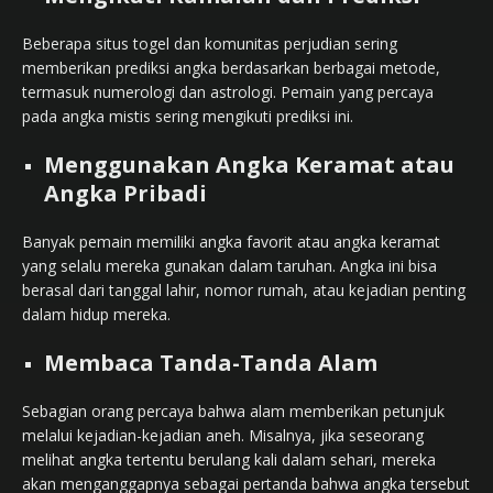
Beberapa situs togel dan komunitas perjudian sering
memberikan prediksi angka berdasarkan berbagai metode,
termasuk numerologi dan astrologi. Pemain yang percaya
pada angka mistis sering mengikuti prediksi ini.
Menggunakan Angka Keramat atau
Angka Pribadi
Banyak pemain memiliki angka favorit atau angka keramat
yang selalu mereka gunakan dalam taruhan. Angka ini bisa
berasal dari tanggal lahir, nomor rumah, atau kejadian penting
dalam hidup mereka.
Membaca Tanda-Tanda Alam
Sebagian orang percaya bahwa alam memberikan petunjuk
melalui kejadian-kejadian aneh. Misalnya, jika seseorang
melihat angka tertentu berulang kali dalam sehari, mereka
akan menganggapnya sebagai pertanda bahwa angka tersebut