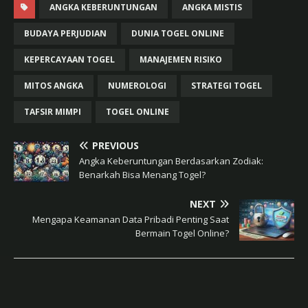
ANGKA KEBERUNTUNGAN
ANGKA MISTIS
BUDAYA PERJUDIAN
DUNIA TOGEL ONLINE
KEPERCAYAAN TOGEL
MANAJEMEN RISIKO
MITOS ANGKA
NUMEROLOGI
STRATEGI TOGEL
TAFSIR MIMPI
TOGEL ONLINE
PREVIOUS
Angka Keberuntungan Berdasarkan Zodiak:
Benarkah Bisa Menang Togel?
NEXT
Mengapa Keamanan Data Pribadi Penting Saat
Bermain Togel Online?