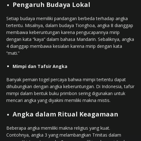
Pengaruh Budaya Lokal
Setiap budaya memiliki pandangan berbeda terhadap angka
tertentu. Misalnya, dalam budaya Tionghoa, angka 8 dianggap
membawa keberuntungan karena pengucapannya mirip
dengan kata “kaya” dalam bahasa Mandarin. Sebaliknya, angka
4 dianggap membawa kesialan karena mirip dengan kata
“mati.”
Mimpi dan Tafsir Angka
Banyak pemain togel percaya bahwa mimpi tertentu dapat
dihubungkan dengan angka keberuntungan. Di Indonesia, tafsir
mimpi dalam bentuk buku primbon sering digunakan untuk
mencari angka yang diyakini memiliki makna mistis.
Angka dalam Ritual Keagamaan
Beberapa angka memiliki makna religius yang kuat.
Contohnya, angka 3 yang melambangkan Trinitas dalam