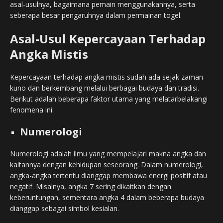
asal-usulnya, bagaimana pemain menggunakannya, serta
seberapa besar pengaruhnya dalam permainan togel.
Asal-Usul Kepercayaan Terhadap
Angka Mistis
Kepercayaan terhadap angka mistis sudah ada sejak zaman
kuno dan berkembang melalui berbagai budaya dan tradisi.
Berikut adalah beberapa faktor utama yang melatarbelakangi
fenomena ini:
Numerologi
Numerologi adalah ilmu yang mempelajari makna angka dan
kaitannya dengan kehidupan seseorang. Dalam numerologi,
angka-angka tertentu dianggap membawa energi positif atau
negatif. Misalnya, angka 7 sering dikaitkan dengan
keberuntungan, sementara angka 4 dalam beberapa budaya
dianggap sebagai simbol kesialan.