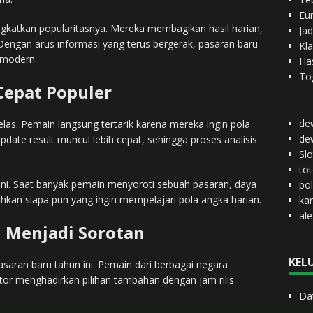
Eur
gkatkan popularitasnya. Mereka membagikan hasil harian,
Ja
Dengan arus informasi yang terus bergerak, pasaran baru
Kl
 modern.
Has
To
Cepat Populer
de
jelas. Pemain langsung tertarik karena mereka ingin pola
de
update result muncul lebih cepat, sehingga proses analisis
Sl
tot
i. Saat banyak pemain menyoroti sebuah pasaran, daya
pol
dahkan siapa pun yang ingin mempelajari pola angka harian.
ka
al
i Menjadi Sorotan
KEL
aran baru tahun ini. Pemain dari berbagai negara
tor menghadirkan pilihan tambahan dengan jam rilis
Da