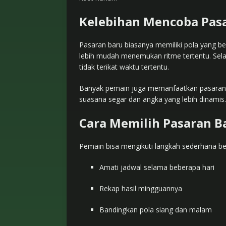
Kelebihan Mencoba Pas
Pasaran baru biasanya memiliki pola yang be
lebih mudah menemukan ritme tertentu. Selain 
tidak terikat waktu tertentu.
Banyak pemain juga memanfaatkan pasaran b
suasana segar dan angka yang lebih dinamis.
Cara Memilih Pasaran B
Pemain bisa mengikuti langkah sederhana ber
Amati jadwal selama beberapa hari
Rekap hasil mingguannya
Bandingkan pola siang dan malam