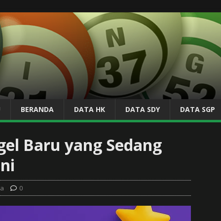
U
BERANDA
DATA HK
DATA SDY
DATA SGP
gel Baru yang Sedang
ni
ta
0