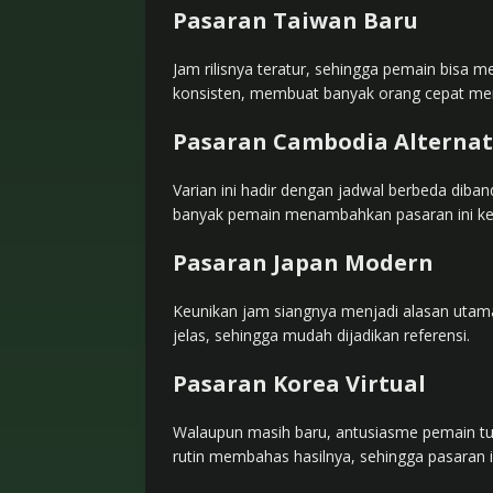
Pasaran Taiwan Baru
Jam rilisnya teratur, sehingga pemain bisa m
konsisten, membuat banyak orang cepat m
Pasaran Cambodia Alternat
Varian ini hadir dengan jadwal berbeda diba
banyak pemain menambahkan pasaran ini ke d
Pasaran Japan Modern
Keunikan jam siangnya menjadi alasan utama p
jelas, sehingga mudah dijadikan referensi.
Pasaran Korea Virtual
Walaupun masih baru, antusiasme pemain t
rutin membahas hasilnya, sehingga pasaran