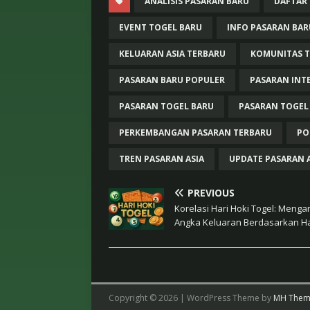
ANALISIS PASARAN BARU
DAFTAR
EVENT TOGEL BARU
INFO PASARAN BAR
KELUARAN ASIA TERBARU
KOMUNITAS T
PASARAN BARU POPULER
PASARAN INT
PASARAN TOGEL BARU
PASARAN TOGEL
PERKEMBANGAN PASARAN TERBARU
PO
TREN PASARAN ASIA
UPDATE PASARAN 
PREVIOUS
Korelasi Hari Hoki Togel: Mengan
Angka Keluaran Berdasarkan Ha
Copyright © 2026 | WordPress Theme by
MH Them