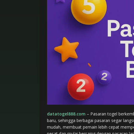
datatogel888.com
– Pasaran togel berkem
baru, sehingga berbagai pasaran segar langsu
mudah, membuat pemain lebih cepat mempela
pesat dan mulai bersaing dengan pasaran la