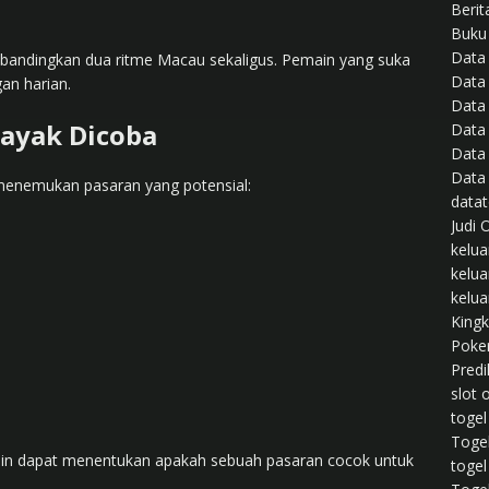
Berit
Buku
Data
bandingkan dua ritme Macau sekaligus. Pemain yang suka
Data
an harian.
Data
Layak Dicoba
Data
Data
Data
enemukan pasaran yang potensial:
data
Judi 
kelu
kelu
kelu
King
Poker
Predi
slot 
togel
Toge
ain dapat menentukan apakah sebuah pasaran cocok untuk
togel