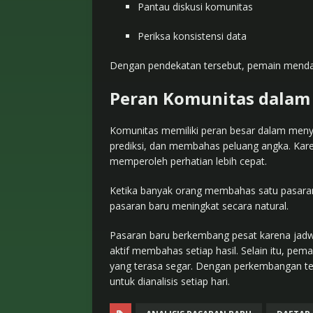
Pantau diskusi komunitas
Periksa konsistensi data
Dengan pendekatan tersebut, pemain mendap
Peran Komunitas dalam
Komunitas memiliki peran besar dalam men
prediksi, dan membahas peluang angka. Karen
memperoleh perhatian lebih cepat.
Ketika banyak orang membahas satu pasaran, 
pasaran baru meningkat secara natural.
Pasaran baru berkembang pesat karena jadwa
aktif membahas setiap hasil. Selain itu, pem
yang terasa segar. Dengan perkembangan ters
untuk dianalisis setiap hari.