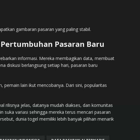
atkan gambaran pasaran yang paling stabil.
 Pertumbuhan Pasaran Baru
yebarkan informasi. Mereka membagikan data, membuat
a diskusi berlangsung setiap hari, pasaran baru
pemain lain ikut mencobanya. Dari sini, popularitas
l rilisnya jelas, datanya mudah diakses, dan komunitas
ain suka variasi sehingga mereka terus mencari pasaran
ebut, dunia togel memiliki lebih banyak pilihan menarik