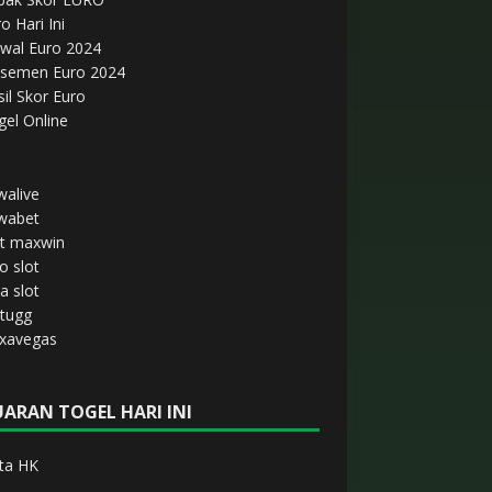
o Hari Ini
dwal Euro 2024
asemen Euro 2024
il Skor Euro
gel Online
walive
wabet
ot maxwin
o slot
a slot
rtugg
exavegas
UARAN TOGEL HARI INI
ta HK