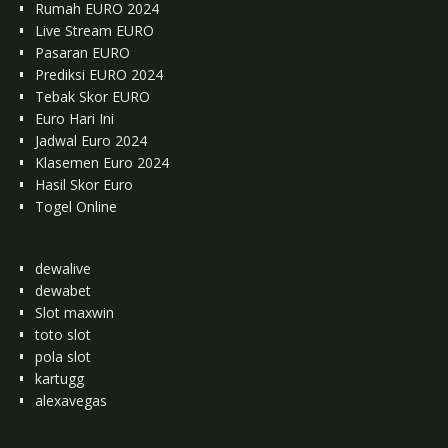
Rumah EURO 2024
Live Stream EURO
Pasaran EURO
Prediksi EURO 2024
Tebak Skor EURO
Euro Hari Ini
Jadwal Euro 2024
Klasemen Euro 2024
Hasil Skor Euro
Togel Online
dewalive
dewabet
Slot maxwin
toto slot
pola slot
kartugg
alexavegas