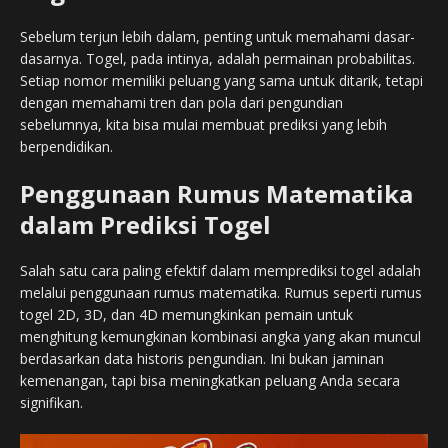
Sebelum terjun lebih dalam, penting untuk memahami dasar-
dasarnya. Togel, pada intinya, adalah permainan probabilitas.
Setiap nomor memiliki peluang yang sama untuk ditarik, tetapi
dengan memahami tren dan pola dari pengundian
sebelumnya, kita bisa mulai membuat prediksi yang lebih
berpendidikan.
Penggunaan Rumus Matematika
dalam Prediksi Togel
Salah satu cara paling efektif dalam memprediksi togel adalah
melalui penggunaan rumus matematika. Rumus seperti rumus
togel 2D, 3D, dan 4D memungkinkan pemain untuk
menghitung kemungkinan kombinasi angka yang akan muncul
berdasarkan data historis pengundian. Ini bukan jaminan
kemenangan, tapi bisa meningkatkan peluang Anda secara
signifikan.