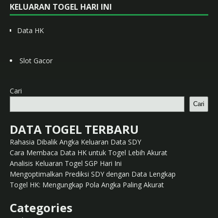
KELUARAN TOGEL HARI INI
Data HK
Slot Gacor
Cari
Cari
DATA TOGEL TERBARU
Rahasia Dibalik Angka Keluaran Data SDY
Cara Membaca Data HK untuk Togel Lebih Akurat
Analisis Keluaran Togel SGP Hari Ini
Mengoptimalkan Prediksi SDY dengan Data Lengkap
Togel HK: Mengungkap Pola Angka Paling Akurat
Categories