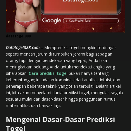
datatogel888
Datatogel888.com
– Memprediksi togel mungkin terdengar
seperti mencari jarum di tumpukan jerami bagi sebagian
orang, tapi dengan pendekatan yang tepat, Anda bisa
meningkatkan peluang Anda untuk mendekati angka yang
diharapkan.
Cara prediksi togel
bukan hanya tentang
keberuntungan; ini adalah kombinasi dari analisis, intuisi, dan
penerapan beberapa teknik yang telah terbukti. Dalam artikel
ini, kita akan menyelami dunia prediksi togel, mengulas segala
sesuatu mulai dari dasar-dasar hingga penggunaan rumus
matematika, dan banyak lagi.
Mengenal Dasar-Dasar Prediksi
Togel