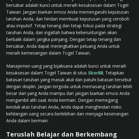
bersabar adalah kunci untuk meraih kesuksesan dalam Togel
Taiwan. Jangan biarkan emosi Anda memengaruhi keputusan
taruhan Anda, dan hindari membuat keputusan yang ceroboh
atau impulsif. Tetap tenang dan tetap fokus pada strategi
taruhan Anda, dan ingatlah bahwa keberuntungan akan
berbalik dalam jangka panjang. Dengan tetap tenang dan
bersabar, Anda dapat meningkatkan peluang Anda untuk
meraih kemenangan dalam Togel Taiwan.
Manajemen uang yang bijaksana adalah kunci untuk meraih
kesuksesan dalam Togel Taiwan di situs
Skor88
. Tetapkan
batasan taruhan yang masuk akal dan patuhi batasan tersebut
dengan disiplin. Jangan tergoda untuk memasang taruhan lebih
besar dari yang Anda mampu dan jangan biarkan emosi Anda
mengambil alih saat Anda bermain. Dengan memegang
kendali atas taruhan Anda, Anda dapat menghindari risiko
kehilangan uang secara berlebihan dan menjaga kesenangan
Anda dalam bermain.
Teruslah Belajar dan Berkembang