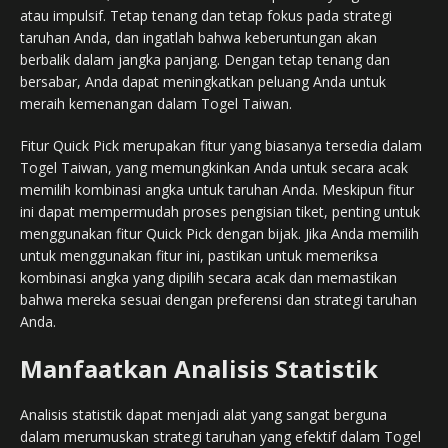
atau impulsif. Tetap tenang dan tetap fokus pada strategi
taruhan Anda, dan ingatlah bahwa keberuntungan akan
berbalik dalam jangka panjang. Dengan tetap tenang dan
bersabar, Anda dapat meningkatkan peluang Anda untuk
meraih kemenangan dalam Togel Taiwan.
Fitur Quick Pick merupakan fitur yang biasanya tersedia dalam
Togel Taiwan, yang memungkinkan Anda untuk secara acak
memilih kombinasi angka untuk taruhan Anda. Meskipun fitur
ini dapat mempermudah proses pengisian tiket, penting untuk
menggunakan fitur Quick Pick dengan bijak. Jika Anda memilih
untuk menggunakan fitur ini, pastikan untuk memeriksa
kombinasi angka yang dipilih secara acak dan memastikan
bahwa mereka sesuai dengan preferensi dan strategi taruhan
Anda.
Manfaatkan Analisis Statistik
Analisis statistik dapat menjadi alat yang sangat berguna
dalam merumuskan strategi taruhan yang efektif dalam Togel