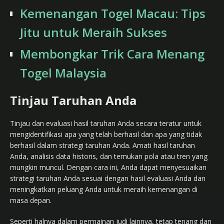
Kemenangan Togel Macau: Tips
Jitu untuk Meraih Sukses
Membongkar Trik Cara Menang
Togel Malaysia
Tinjau Taruhan Anda
Tinjau dan evaluasi hasil taruhan Anda secara teratur untuk
mengidentifikasi apa yang telah berhasil dan apa yang tidak
berhasil dalam strategi taruhan Anda. Amati hasil taruhan
Anda, analisis data historis, dan temukan pola atau tren yang
mungkin muncul. Dengan cara ini, Anda dapat menyesuaikan
strategi taruhan Anda sesuai dengan hasil evaluasi Anda dan
meningkatkan peluang Anda untuk meraih kemenangan di
masa depan.
Seperti halnya dalam permainan judi lainnya, tetap tenang dan