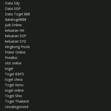
Data Sdy
Data SGP
Data Togel 888
datatogel888
Judi Online
keluaran HK
keluaran SGP
keluaran SYD
Kingkong Pools
Poker Online
Prediksi
slot online
togel
Togel BBFS
togel china
Togel Keno
togel online
Togel Shio
Togel Thailand
Uncategorized