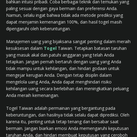
bahkan intuisi pribadi. Coba berbagai teknik dan temukan yang
paling sesuai dengan gaya bermain dan preferensi Anda.
Namun, selalu ingat bahwa tidak ada metode prediksi yang
dapat menjamin kemenangan 100%, dan hasil togel masih
dipengaruhi oleh keberuntungan.
Manajemen uang yang bijaksana sangat penting dalam meraih
kesuksesan dalam
Togel
Taiwan. Tetapkan batasan taruhan
yang masuk akal dan patuhi anggaran yang telah Anda
tetapkan. Jangan pernah bertaruh dengan uang yang Anda
tidak mampu untuk kehilangan, dan hindari godaan untuk
mengejar kerugian Anda. Dengan tetap disiplin dalam
mengelola uang Anda, Anda dapat menghindari risiko
kehilangan uang secara berlebihan dan meningkatkan peluang
Anda meraih kemenangan.
Togel Taiwan adalah permainan yang bergantung pada
keberuntungan, dan hasilnya tidak selalu dapat diprediksi. Oleh
karena itu, penting untuk tetap tenang dan bersabar saat
bermain. Jangan biarkan emosi Anda memengaruhi keputusan
taruhan Anda, dan hindari membuat keputusan yang ceroboh