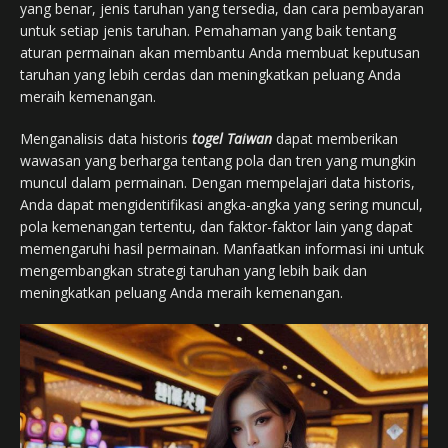
yang benar, jenis taruhan yang tersedia, dan cara pembayaran
untuk setiap jenis taruhan. Pemahaman yang baik tentang
aturan permainan akan membantu Anda membuat keputusan
taruhan yang lebih cerdas dan meningkatkan peluang Anda
meraih kemenangan.
Menganalisis data historis
togel Taiwan
dapat memberikan
wawasan yang berharga tentang pola dan tren yang mungkin
muncul dalam permainan. Dengan mempelajari data historis,
Anda dapat mengidentifikasi angka-angka yang sering muncul,
pola kemenangan tertentu, dan faktor-faktor lain yang dapat
memengaruhi hasil permainan. Manfaatkan informasi ini untuk
mengembangkan strategi taruhan yang lebih baik dan
meningkatkan peluang Anda meraih kemenangan.