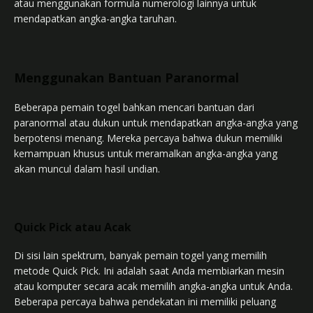
atau menggunakan formula numerologi lainnya untuk
mendapatkan angka-angka taruhan.
Menggunakan Bantuan Paranormal
Beberapa pemain togel bahkan mencari bantuan dari
paranormal atau dukun untuk mendapatkan angka-angka yang
berpotensi menang. Mereka percaya bahwa dukun memiliki
kemampuan khusus untuk meramalkan angka-angka yang
akan muncul dalam hasil undian.
Quick Pick atau Acak
Di sisi lain spektrum, banyak pemain togel yang memilih
metode Quick Pick. Ini adalah saat Anda membiarkan mesin
atau komputer secara acak memilih angka-angka untuk Anda.
Beberapa percaya bahwa pendekatan ini memiliki peluang