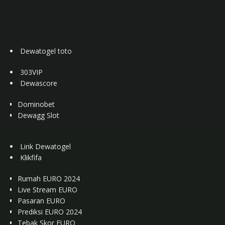
Dewatogel toto
303VIP
Dewascore
Dominobet
Dewagg Slot
Link Dewatogel
Klikfifa
Rumah EURO 2024
Live Stream EURO
Pasaran EURO
Prediksi EURO 2024
Tebak Skor EURO