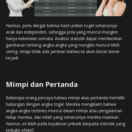
Namun, perlu diingat bahwa hasil undian togel seharusnya
acak dan independen, sehingga pola yang muncul mungkin
hanya kebetulan semata. Analisis statistik dapat memberikan
gambaran tentang angka-angka yang mungkin muncul lebih
sering, tetapi tidak ada jaminan bahwa ini akan benar-benar
terjadi.
Mimpi dan Pertanda
Beberapa orang percaya bahwa mimpi atau pertanda memiliki
hubungan dengan angka togel. Mereka mengklaim bahwa
angka-angka tertentu muncul dalam mimpi atau pengalaman
hidup mereka, dan inilah yang seharusnya mereka mainkan.
Namun, ini lebih pada keyakinan pribadi daripada metode yang
terbukti efektif.