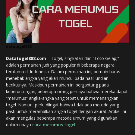
datatogel888
Datatogel888.com
– Togel, singkatan dari “Toto Gelap,”
adalah permainan judi yang populer di beberapa negara,
terutama di Indonesia. Dalam permainan ini, pemain harus
menebak angka yang akan muncul pada hasil undian
berikutnya. Meskipun permainan ini bergantung pada
keberuntungan, beberapa orang percaya bahwa mereka dapat
“merumus” angka-angka yang tepat untuk memenangkan
togel. Namun, perlu diingat bahwa tidak ada metode yang
pasti untuk meramalkan angka togel dengan akurat. Artikel ini
akan mengulas beberapa metode umum yang digunakan
dalam upaya
cara merumus togel
.