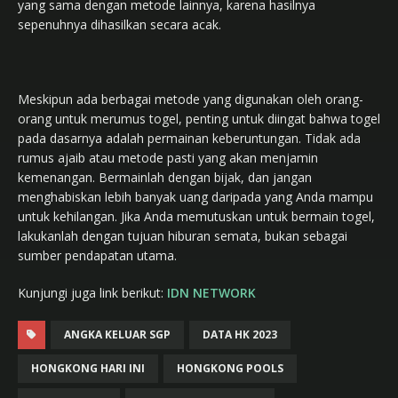
yang sama dengan metode lainnya, karena hasilnya
sepenuhnya dihasilkan secara acak.
Meskipun ada berbagai metode yang digunakan oleh orang-
orang untuk merumus togel, penting untuk diingat bahwa togel
pada dasarnya adalah permainan keberuntungan. Tidak ada
rumus ajaib atau metode pasti yang akan menjamin
kemenangan. Bermainlah dengan bijak, dan jangan
menghabiskan lebih banyak uang daripada yang Anda mampu
untuk kehilangan. Jika Anda memutuskan untuk bermain togel,
lakukanlah dengan tujuan hiburan semata, bukan sebagai
sumber pendapatan utama.
Kunjungi juga link berikut:
IDN NETWORK
ANGKA KELUAR SGP
DATA HK 2023
HONGKONG HARI INI
HONGKONG POOLS