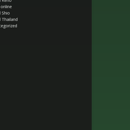
l Keno
 online
 Shio
 Thailand
tegorized