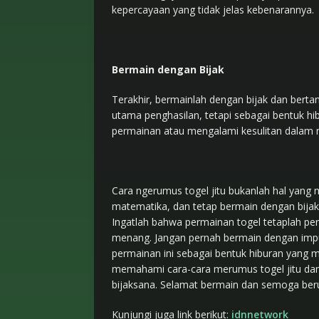
kepercayaan yang tidak jelas kebenarannya.
Bermain dengan Bijak
Terakhir, bermainlah dengan bijak dan bert
utama penghasilan, tetapi sebagai bentuk hi
permainan atau mengalami kesulitan dalam men
Cara ngerumus togel jitu bukanlah hal yang 
matematika, dan tetap bermain dengan bija
Ingatlah bahwa permainan togel tetaplah pe
menang. Jangan pernah bermain dengan impuls
permainan ini sebagai bentuk hiburan yang
memahami cara-cara merumus togel jitu dan
bijaksana. Selamat bermain dan semoga ber
Kunjungi juga link berikut:
idnnetwork