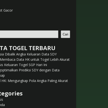
ot Gacor
Cari
TA TOGEL TERBARU
ia Dibalik Angka Keluaran Data SDY
 Membaca Data HK untuk Togel Lebih Akurat
sis Keluaran Togel SGP Hari Ini
optimalkan Prediksi SDY dengan Data
kap
l HK: Mengungkap Pola Angka Paling Akurat
tegories
sis
nda