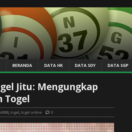
U
BERANDA
DATA HK
DATA SDY
DATA SGP
gel Jitu: Mengungkap
 Togel
el888
,
togel
,
togel online
0