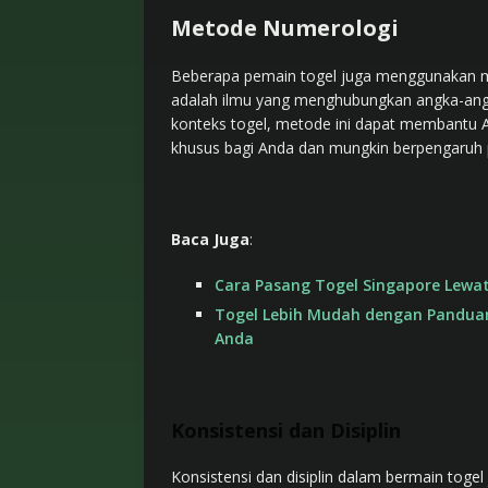
Metode Numerologi
Beberapa pemain togel juga menggunakan m
adalah ilmu yang menghubungkan angka-ang
konteks togel, metode ini dapat membantu 
khusus bagi Anda dan mungkin berpengaruh 
Baca Juga
:
Cara Pasang Togel Singapore Lewat
Togel Lebih Mudah dengan Panduan 
Anda
Konsistensi dan Disiplin
Konsistensi dan disiplin dalam bermain toge