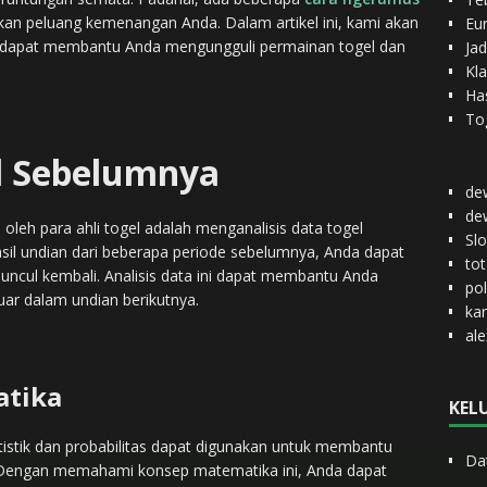
n peluang kemenangan Anda. Dalam artikel ini, kami akan
Eur
g dapat membantu Anda mengungguli permainan togel dan
Ja
Kl
Has
To
el Sebelumnya
de
de
oleh para ahli togel adalah menganalisis data togel
Sl
l undian dari beberapa periode sebelumnya, Anda dapat
tot
uncul kembali. Analisis data ini dapat membantu Anda
pol
uar dalam undian berikutnya.
ka
al
atika
KEL
istik dan probabilitas dapat digunakan untuk membantu
Da
. Dengan memahami konsep matematika ini, Anda dapat