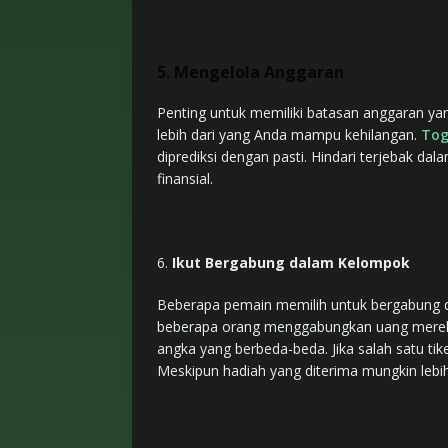
5.
Mengelola Anggaran
Penting untuk memiliki batasan anggaran ya
lebih dari yang Anda mampu kehilangan.
Tog
diprediksi dengan pasti. Hindari terjebak da
finansial.
6.
Ikut Bergabung dalam Kelompok
Beberapa pemain memilih untuk bergabung d
beberapa orang menggabungkan uang mereka
angka yang berbeda-beda. Jika salah satu ti
Meskipun hadiah yang diterima mungkin lebih 