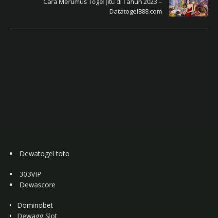
Cara Merumus Togel Jitu di Tahun 2023 –
Datatogel888.com
Dewatogel toto
303VIP
Dewascore
Dominobet
Dewagg Slot