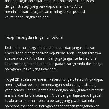
daripada kegiatan sekali main. Bermain secara konsisten
dengan strategi yang baik dapat membantu Anda
meminimalkan kerugian dan meningkatkan potensi
keuntungan jangka panjang.
Tetap Tenang dan Jangan Emosional
Ketika bermain togel, tetaplah tenang dan jangan biarkan
emosi Anda mengendalikan keputusan Anda. Jangan terbawa
suasana ketika Anda kalah, dan juga jangan terlalu euforia
saat menang. Tetap berpegang pada strategi Anda dan jangan
mengambil risiko yang tidak perlu.
Togel 2D adalah permainan keberuntungan, tetapi Anda dapat
meningkatkan peluang kemenangan Anda dengan strategi
yang cerdas. Pahami permainan dengan baik, gunakan metode
analisis, dan kelola keuangan Anda dengan bijaksana. Ingatlah
selalu untuk bermain secara bertanggung jawab dan tidak
mencoba mencari keuntungan besar dengan mengandalkan