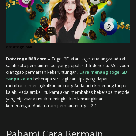
datatogel888
Datatogel888.com
– Togel 2D atau togel dua angka adalah
salah satu permainan judi yang populer di Indonesia. Meskipun
dianggap permainan keberuntungan,
Cara menang togel 2D
tanpa kalah
beberapa strategi dan tips yang dapat
membantu meningkatkan peluang Anda untuk menang tanpa
kalah. Pada artikel ini, kami akan membahas beberapa metode
yang bijaksana untuk meningkatkan kemungkinan
kemenangan Anda dalam permainan togel 2D.
Pahami Cara Bermain