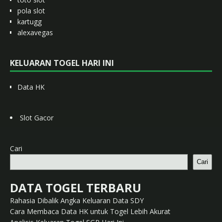
pola slot
kartugg
alexavegas
KELUARAN TOGEL HARI INI
Data HK
Slot Gacor
Cari
Cari
DATA TOGEL TERBARU
Rahasia Dibalik Angka Keluaran Data SDY
Cara Membaca Data HK untuk Togel Lebih Akurat