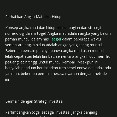
Perhatikan Angka Mati dan Hidup
Konsep angka mati dan hidup adalah bagian dari strategi
numerologi dalam togel. Angka mati adalah angka yang belum
pernah muncul dalam hasil
togel
dalam beberapa waktu,
sementara angka hidup adalah angka yang sering muncul.
Beberapa pemain percaya bahwa angka mati akan muncul
lebih cepat atau lebih lambat, sementara angka hidup memiliki
peluang lebih tinggi untuk muncul kembali. Meskipun ini
hanyalah panduan berdasarkan tren sebelumnya dan tidak ada
jaminan, beberapa pemain merasa nyaman dengan metode
ini.
Bermain dengan Strategi Investasi
Pertimbangkan togel sebagai investasi jangka panjang