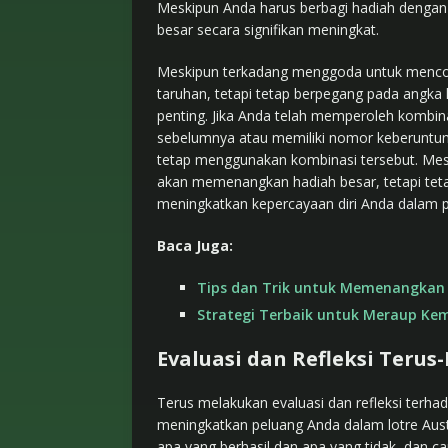
Meskipun Anda harus berbagi hadiah dengan
besar secara signifikan meningkat.
Meskipun terkadang menggoda untuk menco
taruhan, tetapi tetap berpegang pada angka 
penting. Jika Anda telah memperoleh kombin
sebelumnya atau memiliki nomor keberuntu
tetap menggunakan kombinasi tersebut. Mesk
akan memenangkan hadiah besar, tetapi tetap
meningkatkan kepercayaan diri Anda dalam 
Baca Juga:
Tips dan Trik untuk Memenangkan L
Strategi Terbaik untuk Meraup Ke
Evaluasi dan Refleksi Terus
Terus melakukan evaluasi dan refleksi terhad
meningkatkan peluang Anda dalam lotre Austral
apa yang berhasil dan apa yang tidak, dan c