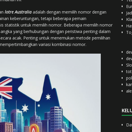
Eur
kan
lotre Australia
adalah dengan memilih nomor dengan
Ja
ainan keberuntungan, tetapi beberapa pemain
Kl
is statistik untuk memilih nomor. Beberapa memilih nomor
Has
a-angka yang berhubungan dengan peristiwa penting dalam
To
 secara acak. Penting untuk menemukan metode pemilihan
 mempertimbangkan variasi kombinasi nomor.
de
de
Sl
tot
pol
ka
al
KEL
Da