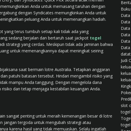
Berit
y memungkinkan Anda untuk memasang taruhan dengan
Buku
 bergabung dengan Syndicates memungkinkan Anda untuk
Data
n meningkatkan peluang Anda untuk memenangkan hadiah.
Data
Data
ot yang terus tumbuh setiap kali tidak ada yang
Data
ng sedang berjalan dan bertaruh saat jackpot
togel
Data
adi strategi yang cerdas. Meskipun tidak ada jaminan bahwa
Data
luang untuk memenangkannya dapat meningkat seiring
data
Judi 
kelu
ijaksana saat bermain lotre Australia. Tetapkan anggaran
kelu
an patuhi batasan tersebut. Hindari mengambil risiko yang
kelu
g tidak mampu Anda tanggung. Dengan mengelola dana
King
risiko dan tetap menjaga kestabilan keuangan Anda.
Poker
Predi
slot 
togel
rmain sangat penting untuk meraih kemenangan besar di lotre
Toge
dan jangan tergoda untuk mengubah strategi atau
togel
nya karena hasil yang tidak memuaskan. Selalu ingatlah