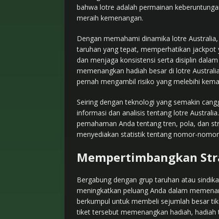
bahwa lotre adalah permainan keberuntungan
meraih kemenangan.
Dengan memahami dinamika lotre Australia
taruhan yang tepat, memperhatikan jackpot 
dan menjaga konsistensi serta disiplin dal
memenangkan hadiah besar di lotre Australi
pernah mengambil risiko yang melebihi kema
Seiring dengan teknologi yang semakin cang
informasi dan analisis tentang lotre Austral
pemahaman Anda tentang tren, pola, dan stra
menyediakan statistik tentang nomor-nomor 
Mempertimbangkan Stra
Bergabung dengan grup taruhan atau sindikat
meningkatkan peluang Anda dalam memenang
berkumpul untuk membeli sejumlah besar tike
tiket tersebut memenangkan hadiah, hadiah t