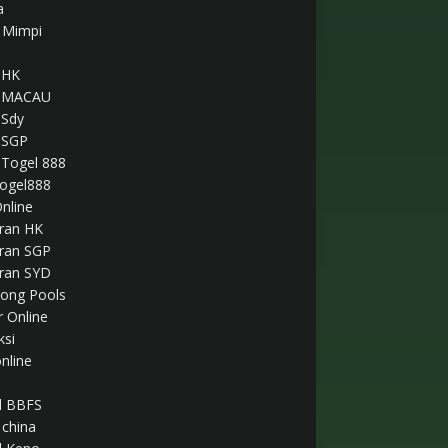
a
 Mimpi
 HK
 MACAU
 Sdy
 SGP
 Togel 888
togel888
Online
aran HK
aran SGP
aran SYD
kong Pools
 Online
ksi
online
l BBFS
 china