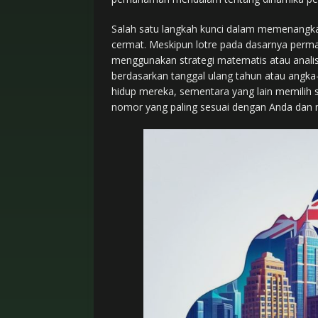
Salah satu langkah kunci dalam memenang
cermat. Meskipun lotre pada dasarnya perm
menggunakan strategi matematis atau analis
berdasarkan tanggal ulang tahun atau angk
hidup mereka, sementara yang lain memilih
nomor yang paling sesuai dengan Anda dan