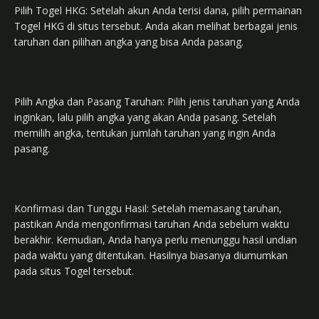
Pilih Togel HKG: Setelah akun Anda terisi dana, pilih permainan
Togel HKG di situs tersebut. Anda akan melihat berbagai jenis
taruhan dan pilihan angka yang bisa Anda pasang.
Pilih Angka dan Pasang Taruhan: Pilih jenis taruhan yang Anda
inginkan, lalu pilih angka yang akan Anda pasang. Setelah
memilih angka, tentukan jumlah taruhan yang ingin Anda
pasang.
Konfirmasi dan Tunggu Hasil: Setelah memasang taruhan,
pastikan Anda mengonfirmasi taruhan Anda sebelum waktu
berakhir. Kemudian, Anda hanya perlu menunggu hasil undian
pada waktu yang ditentukan. Hasilnya biasanya diumumkan
pada situs Togel tersebut.