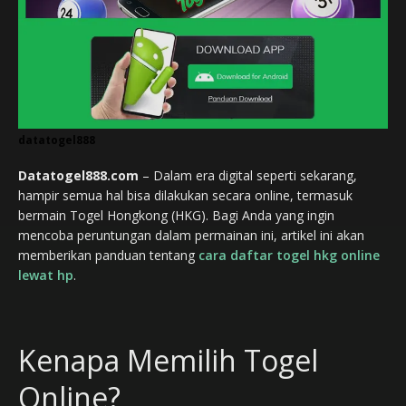
datatogel888
Datatogel888.com
– Dalam era digital seperti sekarang,
hampir semua hal bisa dilakukan secara online, termasuk
bermain Togel Hongkong (HKG). Bagi Anda yang ingin
mencoba peruntungan dalam permainan ini, artikel ini akan
memberikan panduan tentang
cara daftar togel hkg online
lewat hp
.
Kenapa Memilih Togel
Online?