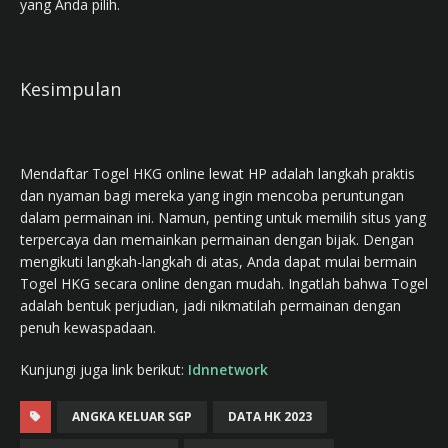
yang Anda pilih.
Kesimpulan
Mendaftar Togel HKG online lewat HP adalah langkah praktis
dan nyaman bagi mereka yang ingin mencoba peruntungan
dalam permainan ini. Namun, penting untuk memilih situs yang
terpercaya dan memainkan permainan dengan bijak. Dengan
mengikuti langkah-langkah di atas, Anda dapat mulai bermain
Togel HKG secara online dengan mudah. Ingatlah bahwa Togel
adalah bentuk perjudian, jadi nikmatilah permainan dengan
penuh kewaspadaan.
Kunjungi juga link berikut:
Idnnetwork
ANGKA KELUAR SGP
DATA HK 2023