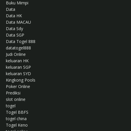
Buku Mimpi
Data
Data HK
Data MACAU
Data Sdy
Data SGP
Data Togel 888
datatogel888
Judi Online
keluaran HK
keluaran SGP
keluaran SYD
Kingkong Pools
Poker Online
Prediksi
slot online
togel
Togel BBFS
togel china
Togel Keno