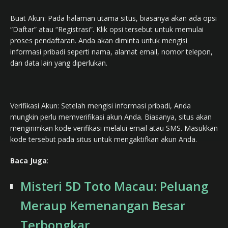
Buat Akun: Pada halaman utama situs, biasanya akan ada opsi
“Daftar” atau “Registrasi”. Klik opsi tersebut untuk memulai
proses pendaftaran. Anda akan diminta untuk mengisi
informasi pribadi seperti nama, alamat email, nomor telepon,
dan data lain yang diperlukan.
Verifikasi Akun: Setelah mengisi informasi pribadi, Anda
mungkin perlu memverifikasi akun Anda. Biasanya, situs akan
mengirimkan kode verifikasi melalui email atau SMS. Masukkan
kode tersebut pada situs untuk mengaktifkan akun Anda.
Baca Juga
:
Misteri 5D Toto Macau: Peluang
Meraup Kemenangan Besar
Terbongkar