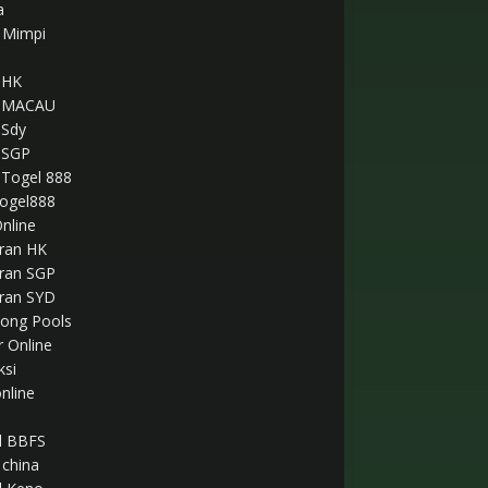
a
 Mimpi
 HK
 MACAU
 Sdy
 SGP
 Togel 888
togel888
Online
aran HK
aran SGP
aran SYD
kong Pools
 Online
ksi
online
l BBFS
 china