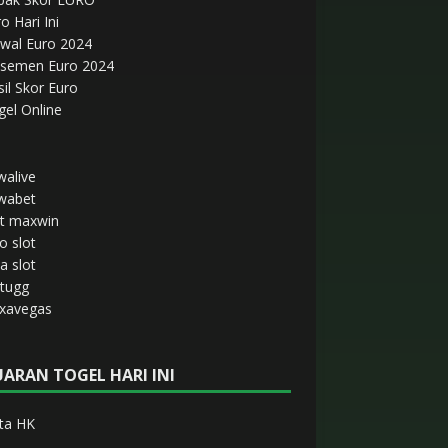
o Hari Ini
dwal Euro 2024
asemen Euro 2024
il Skor Euro
gel Online
walive
wabet
ot maxwin
o slot
a slot
rtugg
exavegas
UARAN TOGEL HARI INI
ta HK