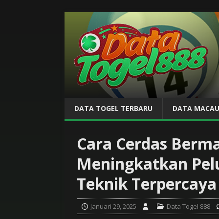
DATA TOGEL TERBARU
DATA MACA
Cara Cerdas Berma
Meningkatkan Pe
Teknik Terpercaya
Januari 29, 2025
Data Togel 888