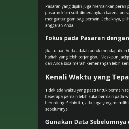
Pasaran yang dipilih juga memainkan peran
pasaran lebih sulit dimenangkan karena persa
menguntungkan bagi pemain. Sebaiknya, pilih
anggaran Anda.
Fokus pada Pasaran dengan
Jika tujuan Anda adalah untuk mendapatkan 
hadiah yang lebih terjangkau. Meskipun jack
dan Anda bisa meraih kemenangan lebih seri
Kenali Waktu yang Tepa
Tidak ada waktu yang pasti untuk bermain
to
beberapa pemain lebih suka bermain pada wa
beruntung. Selain itu, ada juga yang memilih
sebelumnya.
Gunakan Data Sebelumnya 