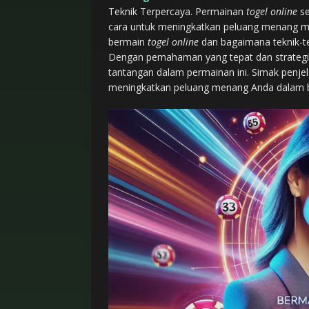
Teknik Terpercaya. Permainan
togel online
se
cara untuk meningkatkan peluang menang mer
bermain
togel online
dan bagaimana teknik-t
Dengan pemahaman yang tepat dan strategi y
tantangan dalam permainan ini. Simak penjel
meningkatkan peluang menang Anda dalam