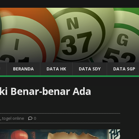
U
BERANDA
DATA HK
DATA SDY
DATA SGP
i Benar-benar Ada
l
,
togel online
0