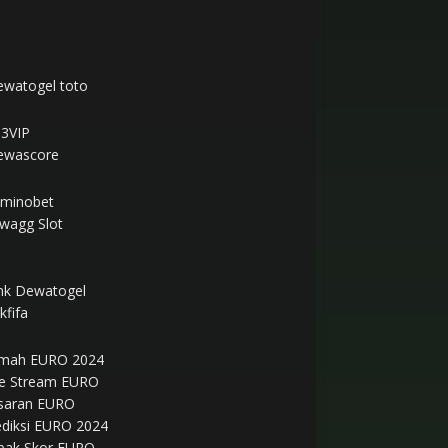
watogel toto
3VIP
ewascore
minobet
wagg Slot
nk Dewatogel
ikfifa
mah EURO 2024
ve Stream EURO
saran EURO
ediksi EURO 2024
bak Skor EURO