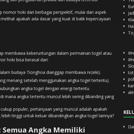
Eur
 nomor hoki dari berbagai perspektif, mulai dari aspek
Ja
 melihat apakah ada dasar yang kuat di balik kepercayaan
Kl
Has
To
de
gap membawa keberuntungan dalam permainan togel atau
de
r hoki bisa berasal dari:
Sl
 dalam budaya Tionghoa dianggap membawa rezeki).
tot
pol
ang menang setelah menggunakan angka togel tertentu).
ka
ubungkan angka togel dengan energi tertentu.
al
 di mana angka tertentu muncul lebih sering dibanding yang
cukup populer, pertanyaan yang muncul adalah apakah
KEL
lebih tinggi untuk keluar dibandingkan angka togel lainnya?
Da
 Semua Angka Memiliki