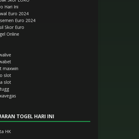
o Hari Ini
dwal Euro 2024
asemen Euro 2024
il Skor Euro
gel Online
walive
wabet
ot maxwin
o slot
a slot
rtugg
exavegas
UARAN TOGEL HARI INI
ta HK