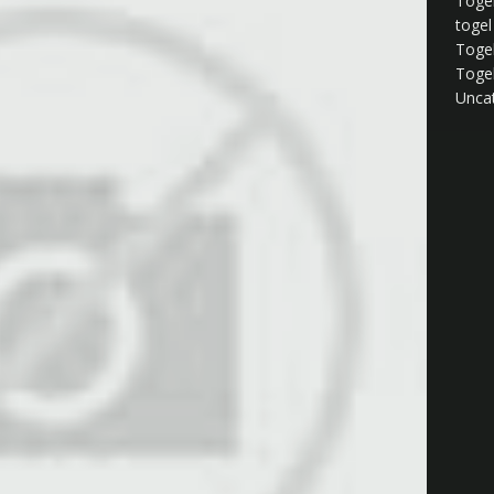
Toge
togel
Togel
Togel
Unca