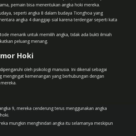
ma, pemain bisa menentukan angka hoki mereka.
daya, seperti angka 8 dalam budaya Tionghoa yang
ara angka 4 dianggap sial karena terdengar seperti kata
ode menarik untuk memilih angka, tidak ada bukti ilmiah
gkatkan peluang menang.
omor Hoki
ipengaruhi oleh psikologi manusia. Ini dikenal sebagai
ung mengingat kemenangan yang berhubungan dengan
 mereka.
 angka 9, mereka cenderung terus menggunakan angka
hoki.
ereka mungkin menghindari angka itu selamanya meskipun