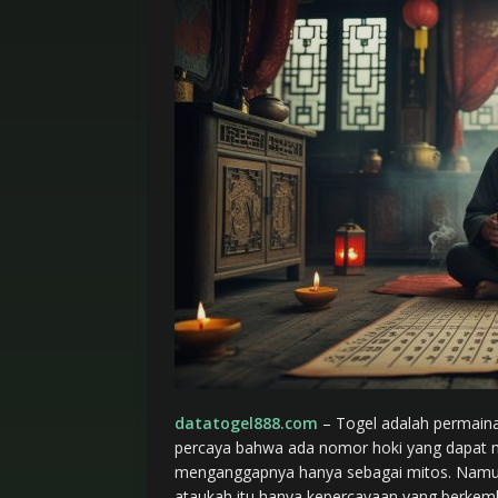
datatogel888.com
– Togel adalah permain
percaya bahwa ada nomor hoki yang dapat 
menganggapnya hanya sebagai mitos. Namu
ataukah itu hanya kepercayaan yang berkemb