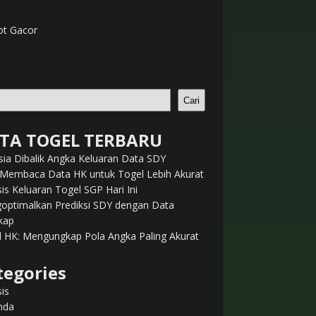
ot Gacor
Cari
TA TOGEL TERBARU
ia Dibalik Angka Keluaran Data SDY
 Membaca Data HK untuk Togel Lebih Akurat
sis Keluaran Togel SGP Hari Ini
optimalkan Prediksi SDY dengan Data
kap
l HK: Mengungkap Pola Angka Paling Akurat
tegories
sis
nda