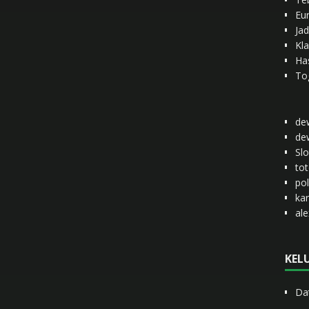
Eur
Ja
Kl
Has
To
de
de
Sl
tot
pol
ka
al
KEL
Da