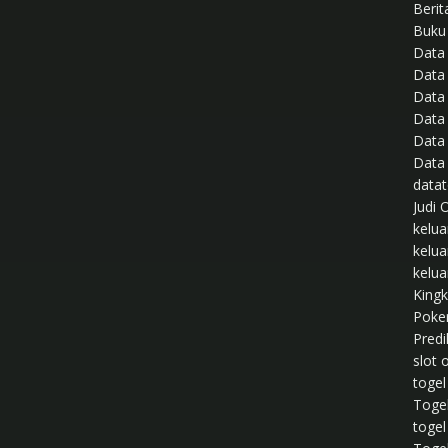
Berit
Buku
Data
Data
Data
Data
Data
Data
data
Judi 
kelu
kelu
kelu
King
Poker
Predi
slot 
togel
Toge
togel