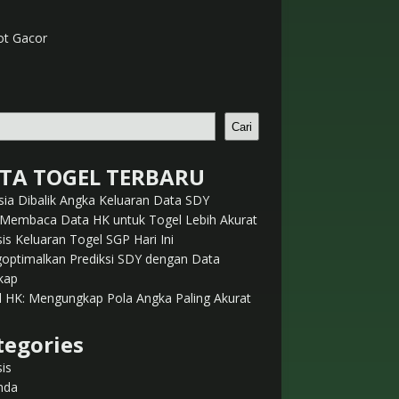
ot Gacor
Cari
TA TOGEL TERBARU
ia Dibalik Angka Keluaran Data SDY
 Membaca Data HK untuk Togel Lebih Akurat
sis Keluaran Togel SGP Hari Ini
optimalkan Prediksi SDY dengan Data
kap
l HK: Mengungkap Pola Angka Paling Akurat
tegories
sis
nda