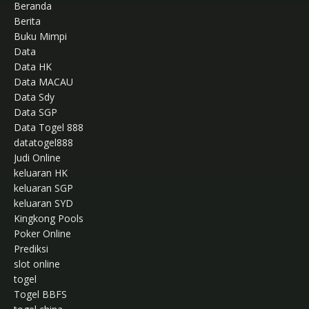
Beranda
Berita
Buku Mimpi
Data
Data HK
Data MACAU
Data Sdy
Data SGP
Data Togel 888
datatogel888
Judi Online
keluaran HK
keluaran SGP
keluaran SYD
Kingkong Pools
Poker Online
Prediksi
slot online
togel
Togel BBFS