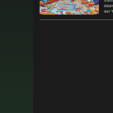
stati
dalam
dari 