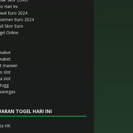
o Hari Ini
dwal Euro 2024
asemen Euro 2024
il Skor Euro
gel Online
walive
wabet
ot maxwin
o slot
a slot
rtugg
exavegas
UARAN TOGEL HARI INI
ta HK