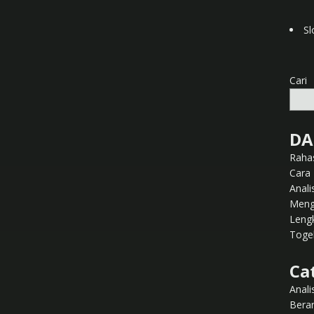
Sl
Cari
DA
Rahas
Cara
Anali
Meng
Leng
Toge
Ca
Anali
Bera