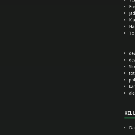
Eur
Ja
Kl
Has
To
de
de
Sl
tot
pol
ka
al
KEL
Da