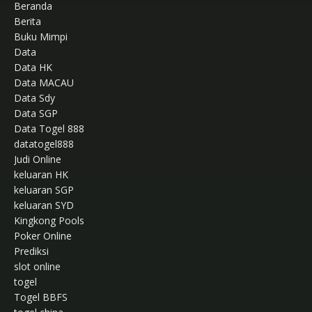
Beranda
Berita
Buku Mimpi
Data
Data HK
Data MACAU
Data Sdy
Data SGP
Data Togel 888
datatogel888
Judi Online
keluaran HK
keluaran SGP
keluaran SYD
Kingkong Pools
Poker Online
Prediksi
slot online
togel
Togel BBFS