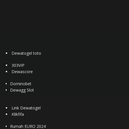
Dewatogel toto
303VIP
Dewascore
Dominobet
Dewagg Slot
Link Dewatogel
Klikfifa
Rumah EURO 2024