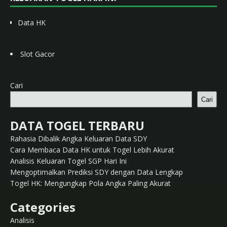
Data HK
Slot Gacor
Cari
Cari
DATA TOGEL TERBARU
Rahasia Dibalik Angka Keluaran Data SDY
Cara Membaca Data HK untuk Togel Lebih Akurat
Analisis Keluaran Togel SGP Hari Ini
Mengoptimalkan Prediksi SDY dengan Data Lengkap
Togel HK: Mengungkap Pola Angka Paling Akurat
Categories
Analisis