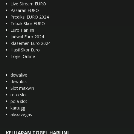
Live Stream EURO
Pasaran EURO
Prediksi EURO 2024
Tebak Skor EURO
Euro Hari Ini
Jadwal Euro 2024
Klasemen Euro 2024
Hasil Skor Euro
Togel Online
dewalive
dewabet
Slot maxwin
toto slot
pola slot
kartugg
alexavegas
KELUARAN TOGEL HARI INI