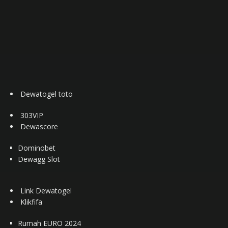
Dewatogel toto
303VIP
Dewascore
Dominobet
Dewagg Slot
Link Dewatogel
Klikfifa
Rumah EURO 2024