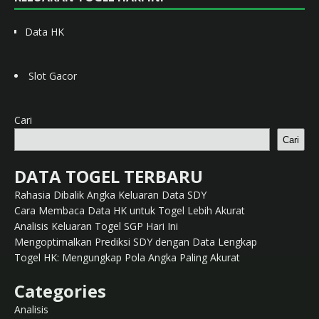
Data HK
Slot Gacor
Cari
Cari
DATA TOGEL TERBARU
Rahasia Dibalik Angka Keluaran Data SDY
Cara Membaca Data HK untuk Togel Lebih Akurat
Analisis Keluaran Togel SGP Hari Ini
Mengoptimalkan Prediksi SDY dengan Data Lengkap
Togel HK: Mengungkap Pola Angka Paling Akurat
Categories
Analisis