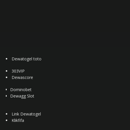
Dewatogel toto
303VIP
Dewascore
Dominobet
Dewagg Slot
Link Dewatogel
Klikfifa