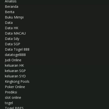
Analisis
Beranda
Berita
Buku Mimpi
Data
Data HK
Data MACAU
Data Sdy
Data SGP
Data Togel 888
datatogel888
Judi Online
keluaran HK
keluaran SGP
keluaran SYD
Kingkong Pools
Poker Online
Prediksi
slot online
togel
Togel BBFS