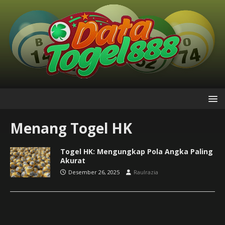
Menang Togel HK
Togel HK: Mengungkap Pola Angka Paling
Akurat
Desember 26, 2025
Raulrazia