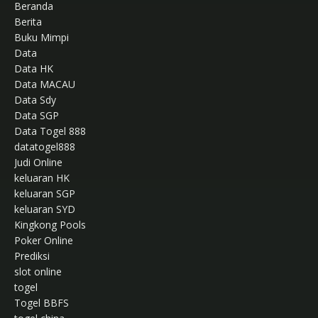
Beranda
Berita
Buku Mimpi
Data
Data HK
Data MACAU
Data Sdy
Data SGP
Data Togel 888
datatogel888
Judi Online
keluaran HK
keluaran SGP
keluaran SYD
Kingkong Pools
Poker Online
Prediksi
slot online
togel
Togel BBFS