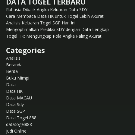
DATA TOGEL TERBARU
Rahasia Dibalik Angka Keluaran Data SDY
Cara Membaca Data HK untuk Togel Lebih Akurat
Analisis Keluaran Togel SGP Hari Ini
Mengoptimalkan Prediksi SDY dengan Data Lengkap
Togel HK: Mengungkap Pola Angka Paling Akurat
Categories
Analisis
Beranda
Berita
Buku Mimpi
Data
Data HK
Data MACAU
Data Sdy
Data SGP
Data Togel 888
datatogel888
Judi Online