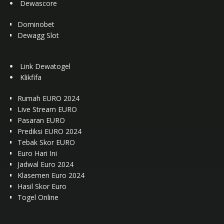
Dewascore
Dominobet
Dewagg Slot
Link Dewatogel
Klikfifa
Rumah EURO 2024
Live Stream EURO
Pasaran EURO
Prediksi EURO 2024
Tebak Skor EURO
Euro Hari Ini
Jadwal Euro 2024
Klasemen Euro 2024
Hasil Skor Euro
Togel Online