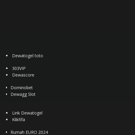
Dewatogel toto
303VIP
Dewascore
Dominobet
Dewagg Slot
Link Dewatogel
Klikfifa
Rumah EURO 2024