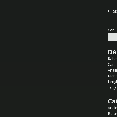
Sl
Cari
DA
Rahas
Cara
Anali
Meng
Leng
Toge
Ca
Anali
Bera