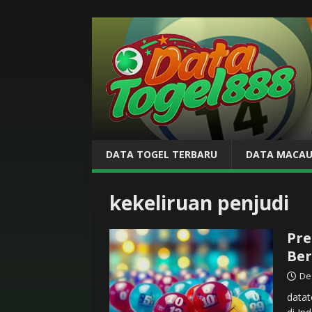
DATA TOGEL TERBARU
DATA MACA
kekeliruan penjudi
Pre
Ber
De
datat