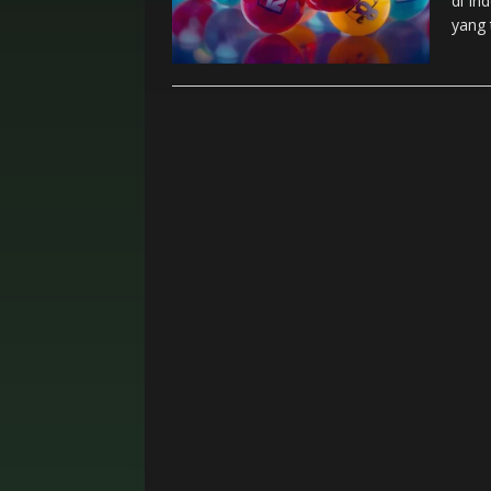
di In
yang 