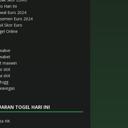
o Hari Ini
dwal Euro 2024
asemen Euro 2024
il Skor Euro
gel Online
walive
wabet
ot maxwin
o slot
a slot
rtugg
exavegas
UARAN TOGEL HARI INI
ta HK