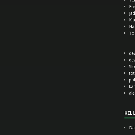
Eur
Ja
Kl
Has
To
de
de
Sl
tot
pol
ka
al
KEL
Da