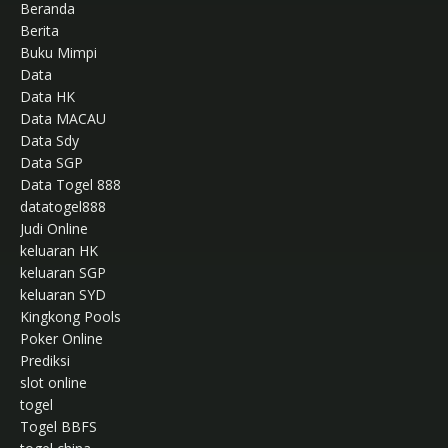
Beranda
Berita
Buku Mimpi
Data
Data HK
Data MACAU
Data Sdy
Data SGP
Data Togel 888
datatogel888
Judi Online
keluaran HK
keluaran SGP
keluaran SYD
Kingkong Pools
Poker Online
Prediksi
slot online
togel
Togel BBFS