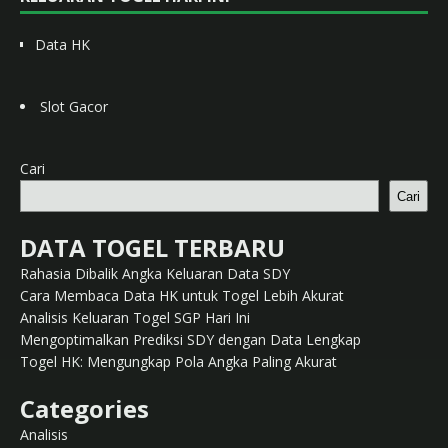
Data HK
Slot Gacor
Cari
Cari
DATA TOGEL TERBARU
Rahasia Dibalik Angka Keluaran Data SDY
Cara Membaca Data HK untuk Togel Lebih Akurat
Analisis Keluaran Togel SGP Hari Ini
Mengoptimalkan Prediksi SDY dengan Data Lengkap
Togel HK: Mengungkap Pola Angka Paling Akurat
Categories
Analisis