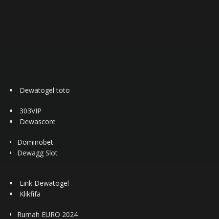
Dewatogel toto
303VIP
Dewascore
Dominobet
Dewagg Slot
Link Dewatogel
Klikfifa
Rumah EURO 2024