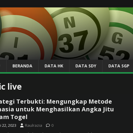
U
BERANDA
DATA HK
DATA SDY
DATA SGP
c live
ategi Terbukti: Mengungkap Metode
asia untuk Menghasilkan Angka Jitu
am Togel
i 22, 2023
Raulrazia
0