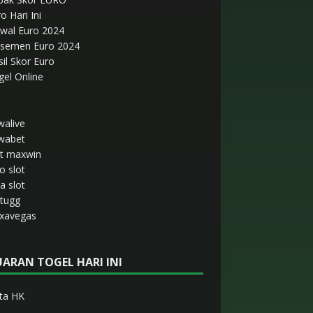
o Hari Ini
dwal Euro 2024
asemen Euro 2024
il Skor Euro
gel Online
walive
wabet
ot maxwin
o slot
a slot
rtugg
exavegas
UARAN TOGEL HARI INI
ta HK