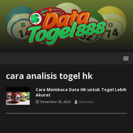
cara analisis togel hk
Cara Membaca Data HK untuk Togel Lebih
Akurat
Desember 30, 2025
Raulrazia