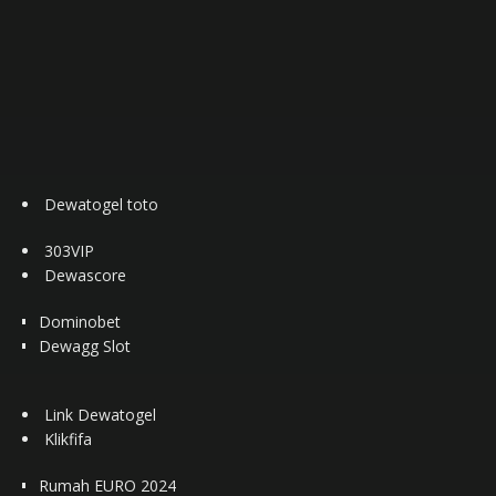
Dewatogel toto
303VIP
Dewascore
Dominobet
Dewagg Slot
Link Dewatogel
Klikfifa
Rumah EURO 2024