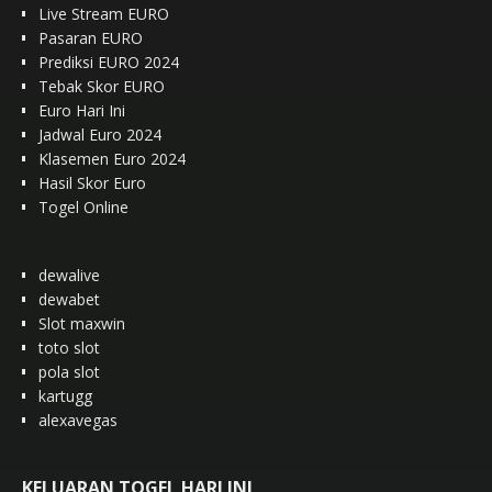
Live Stream EURO
Pasaran EURO
Prediksi EURO 2024
Tebak Skor EURO
Euro Hari Ini
Jadwal Euro 2024
Klasemen Euro 2024
Hasil Skor Euro
Togel Online
dewalive
dewabet
Slot maxwin
toto slot
pola slot
kartugg
alexavegas
KELUARAN TOGEL HARI INI