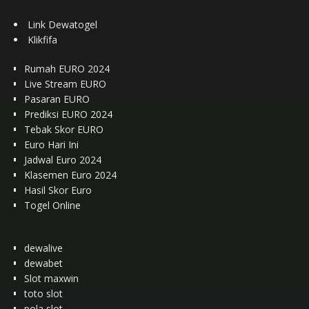
Link Dewatogel
Klikfifa
Rumah EURO 2024
Live Stream EURO
Pasaran EURO
Prediksi EURO 2024
Tebak Skor EURO
Euro Hari Ini
Jadwal Euro 2024
Klasemen Euro 2024
Hasil Skor Euro
Togel Online
dewalive
dewabet
Slot maxwin
toto slot
pola slot