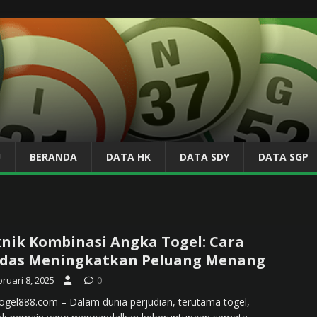
U
BERANDA
DATA HK
DATA SDY
DATA SGP
nik Kombinasi Angka Togel: Cara
rdas Meningkatkan Peluang Menang
ruari 8, 2025
0
ogel888.com – Dalam dunia perjudian, terutama togel,