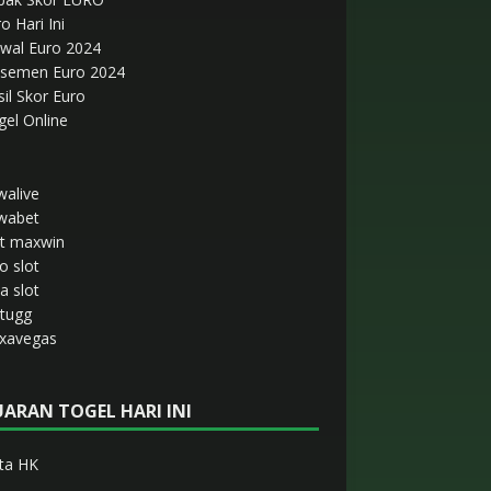
o Hari Ini
dwal Euro 2024
asemen Euro 2024
il Skor Euro
gel Online
walive
wabet
ot maxwin
o slot
a slot
rtugg
exavegas
UARAN TOGEL HARI INI
ta HK