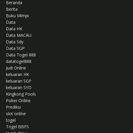
Beranda
Berita
Buku Mimpi
Data
Data HK
Data MACAU
Data Sdy
Data SGP
Data Togel 888
datatogel888
Judi Online
keluaran HK
keluaran SGP
keluaran SYD
Kingkong Pools
Poker Online
Prediksi
slot online
togel
Togel BBFS