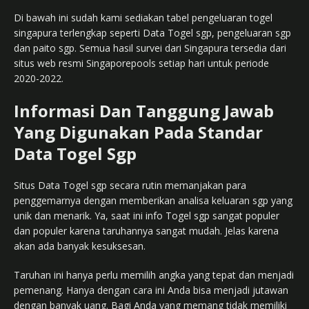
Di bawah ini sudah kami sediakan tabel pengeluaran togel
singapura terlengkap seperti Data Togel sgp, pengeluaran sgp
dan paito sgp. Semua hasil survei dari Singapura tersedia dari
situs web resmi Singaporepools setiap hari untuk periode
2020-2022.
Informasi Dan Tanggung Jawab
Yang Digunakan Pada Standar
Data Togel Sgp
Situs Data Togel sgp secara rutin memanjakan para
penggemarnya dengan memberikan analisa keluaran sgp yang
unik dan menarik. Ya, saat ini info Togel sgp sangat populer
dan populer karena taruhannya sangat mudah. Jelas karena
akan ada banyak kesuksesan.
Taruhan ini hanya perlu memilih angka yang tepat dan menjadi
pemenang. Hanya dengan cara ini Anda bisa menjadi jutawan
dengan banyak uang. Bagi Anda yang memang tidak memiliki