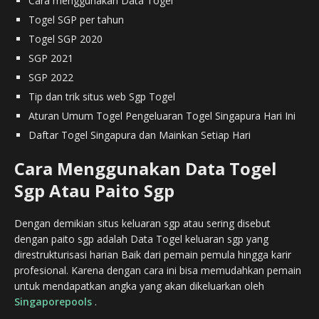
Cara menggunakan Data Togel
Togel SGP per tahun
Togel SGP 2020
SGP 2021
SGP 2022
Tip dan trik situs web Sgp Togel
Aturan Umum Togel Pengeluaran Togel Singapura Hari Ini
Daftar Togel Singapura dan Mainkan Setiap Hari
Cara Menggunakan Data Togel
Sgp Atau Paito Sgp
Dengan demikian situs keluaran sgp atau sering disebut
dengan paito sgp adalah Data Togel keluaran sgp yang
direstrukturisasi harian Baik dari pemain pemula hingga karir
profesional. Karena dengan cara ini bisa memudahkan pemain
untuk mendapatkan angka yang akan dikeluarkan oleh
Singaporepools
.