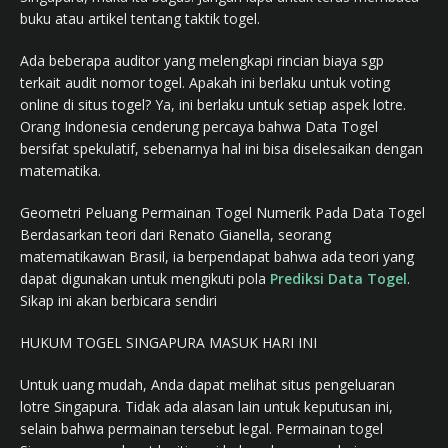
buku atau artikel tentang taktik togel.
Ada beberapa auditor yang melengkapi rincian biaya sgp
terkait audit nomor togel. Apakah ini berlaku untuk voting
online di situs togel? Ya, ini berlaku untuk setiap aspek lotre.
Orang Indonesia cenderung percaya bahwa Data Togel
bersifat spekulatif, sebenarnya hal ini bisa diselesaikan dengan
matematika.
Geometri Peluang Permainan Togel Numerik Pada Data Togel
Berdasarkan teori dari Renato Gianella, seorang
matematikawan Brasil, ia berpendapat bahwa ada teori yang
dapat digunakan untuk mengikuti pola
Prediksi Data Togel
.
Sikap ini akan berbicara sendiri
HUKUM TOGEL SINGAPURA MASUK HARI INI
Untuk uang mudah, Anda dapat melihat situs pengeluaran
lotre Singapura. Tidak ada alasan lain untuk keputusan ini,
selain bahwa permainan tersebut legal. Permainan togel