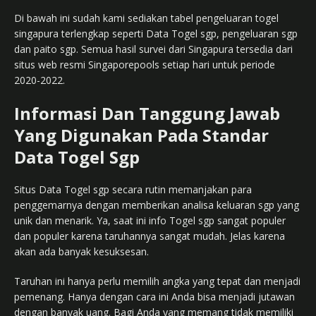
Di bawah ini sudah kami sediakan tabel pengeluaran togel
singapura terlengkap seperti Data Togel sgp, pengeluaran sgp
dan paito sgp. Semua hasil survei dari Singapura tersedia dari
situs web resmi Singaporepools setiap hari untuk periode
2020-2022.
Informasi Dan Tanggung Jawab
Yang Digunakan Pada Standar
Data Togel Sgp
Situs Data Togel sgp secara rutin memanjakan para
penggemarnya dengan memberikan analisa keluaran sgp yang
unik dan menarik. Ya, saat ini info Togel sgp sangat populer
dan populer karena taruhannya sangat mudah. Jelas karena
akan ada banyak kesuksesan.
Taruhan ini hanya perlu memilih angka yang tepat dan menjadi
pemenang. Hanya dengan cara ini Anda bisa menjadi jutawan
dengan banyak uang. Bagi Anda yang memang tidak memiliki