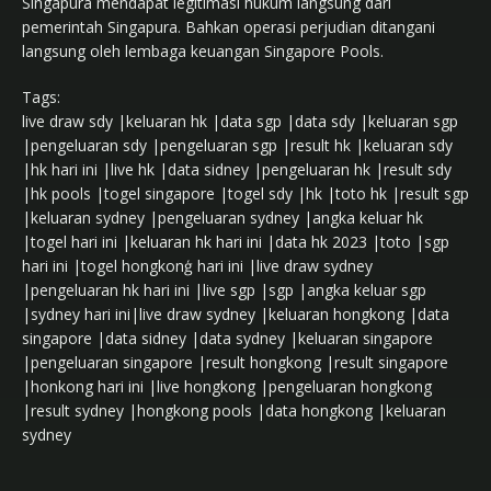
Singapura mendapat legitimasi hukum langsung dari
pemerintah Singapura. Bahkan operasi perjudian ditangani
langsung oleh lembaga keuangan Singapore Pools.
Tags:
live draw sdy |keluaran hk |data sgp |data sdy |keluaran sgp
|pengeluaran sdy |pengeluaran sgp |result hk |keluaran sdy
|hk hari ini |live hk |data sidney |pengeluaran hk |result sdy
|hk pools |togel singapore |togel sdy |hk |toto hk |result sgp
|keluaran sydney |pengeluaran sydney |angka keluar hk
|togel hari ini |keluaran hk hari ini |data hk 2023 |toto |sgp
hari ini |togel hongkonģ hari ini |live draw sydney
|pengeluaran hk hari ini |live sgp |sgp |angka keluar sgp
|sydney hari ini|live draw sydney |keluaran hongkong |data
singapore |data sidney |data sydney |keluaran singapore
|pengeluaran singapore |result hongkong |result singapore
|honkong hari ini |live hongkong |pengeluaran hongkong
|result sydney |hongkong pools |data hongkong |keluaran
sydney