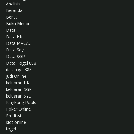
Analisis
Beranda
Berita
Buku Mimpi
Data
Data HK
Data MACAU
Data Sdy
Data SGP
Data Togel 888
datatogel888
Judi Online
keluaran HK
keluaran SGP
keluaran SYD
Kingkong Pools
Poker Online
Prediksi
slot online
togel