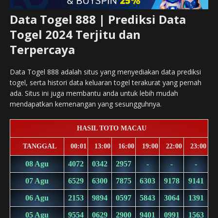
Data Togel 888 | Prediksi Data
Togel 2024 Terjitu dan
Terpercaya
Data Togel 888 adalah situs yang menyediakan data prediksi
togel, serta histori data keluaran togel terakurat yang pernah
ada. Situs ini juga membantu anda untuk lebih mudah
mendapatkan kemenangan yang sesungguhnya.