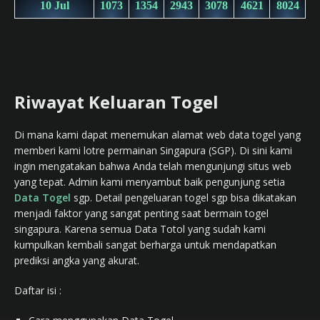
Riwayat Keluaran Togel
Di mana kami dapat menemukan alamat web data togel yang
memberi kami lotre permainan Singapura (SGP). Di sini kami
ingin mengatakan bahwa Anda telah mengunjungi situs web
yang tepat. Admin kami menyambut baik pengunjung setia
Data Togel
sgp. Detail pengeluaran togel sgp bisa dikatakan
menjadi faktor yang sangat penting saat bermain togel
singapura. Karena semua Data Totol yang sudah kami
kumpulkan kembali sangat berharga untuk mendapatkan
prediksi angka yang akurat.
Daftar isi :