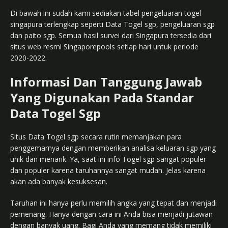
Di bawah ini sudah kami sediakan tabel pengeluaran togel
singapura terlengkap seperti Data Togel sgp, pengeluaran sgp
dan paito sgp. Semua hasil survei dari Singapura tersedia dari
situs web resmi Singaporepools setiap hari untuk periode
2020-2022.
Informasi Dan Tanggung Jawab
Yang Digunakan Pada Standar
Data Togel Sgp
Situs Data Togel sgp secara rutin memanjakan para
penggemarnya dengan memberikan analisa keluaran sgp yang
unik dan menarik. Ya, saat ini info Togel sgp sangat populer
dan populer karena taruhannya sangat mudah. Jelas karena
akan ada banyak kesuksesan.
Taruhan ini hanya perlu memilih angka yang tepat dan menjadi
pemenang. Hanya dengan cara ini Anda bisa menjadi jutawan
dengan banyak uang. Bagi Anda yang memang tidak memiliki