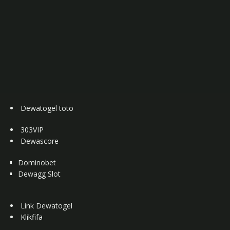
Dewatogel toto
303VIP
Dewascore
Dominobet
Dewagg Slot
Link Dewatogel
Klikfifa