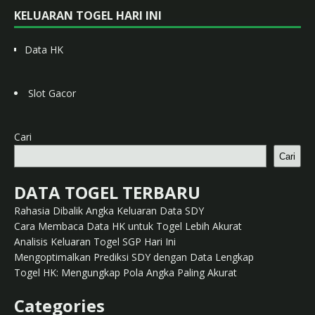
KELUARAN TOGEL HARI INI
Data HK
Slot Gacor
Cari
Cari
DATA TOGEL TERBARU
Rahasia Dibalik Angka Keluaran Data SDY
Cara Membaca Data HK untuk Togel Lebih Akurat
Analisis Keluaran Togel SGP Hari Ini
Mengoptimalkan Prediksi SDY dengan Data Lengkap
Togel HK: Mengungkap Pola Angka Paling Akurat
Categories