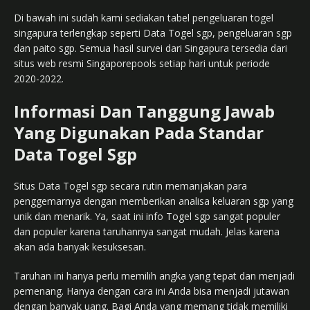
Di bawah ini sudah kami sediakan tabel pengeluaran togel
singapura terlengkap seperti Data Togel sgp, pengeluaran sgp
dan paito sgp. Semua hasil survei dari Singapura tersedia dari
situs web resmi Singaporepools setiap hari untuk periode
2020-2022.
Informasi Dan Tanggung Jawab
Yang Digunakan Pada Standar
Data Togel Sgp
Situs Data Togel sgp secara rutin memanjakan para
penggemarnya dengan memberikan analisa keluaran sgp yang
unik dan menarik. Ya, saat ini info Togel sgp sangat populer
dan populer karena taruhannya sangat mudah. Jelas karena
akan ada banyak kesuksesan.
Taruhan ini hanya perlu memilih angka yang tepat dan menjadi
pemenang. Hanya dengan cara ini Anda bisa menjadi jutawan
dengan banyak uang. Bagi Anda yang memang tidak memiliki