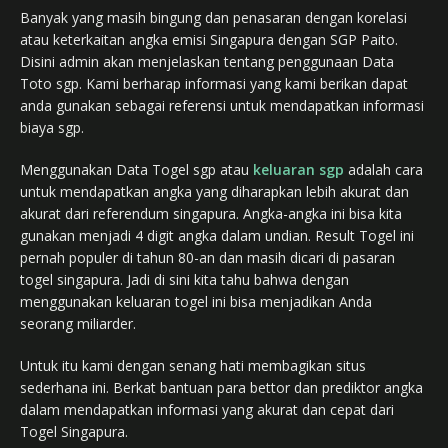
Banyak yang masih bingung dan penasaran dengan korelasi
atau keterkaitan angka emisi Singapura dengan SGP Paito.
Disini admin akan menjelaskan tentang penggunaan Data
Toto sgp. Kami berharap informasi yang kami berikan dapat
anda gunakan sebagai referensi untuk mendapatkan informasi
biaya sgp.
Menggunakan Data Togel sgp atau
keluaran sgp
adalah cara
untuk mendapatkan angka yang diharapkan lebih akurat dan
akurat dari referendum singapura. Angka-angka ini bisa kita
gunakan menjadi 4 digit angka dalam undian. Result Togel ini
pernah populer di tahun 80-an dan masih dicari di pasaran
togel singapura. Jadi di sini kita tahu bahwa dengan
menggunakan keluaran togel ini bisa menjadikan Anda
seorang miliarder.
Untuk itu kami dengan senang hati membagikan situs
sederhana ini. Berkat bantuan para bettor dan prediktor angka
dalam mendapatkan informasi yang akurat dan cepat dari
Togel Singapura.