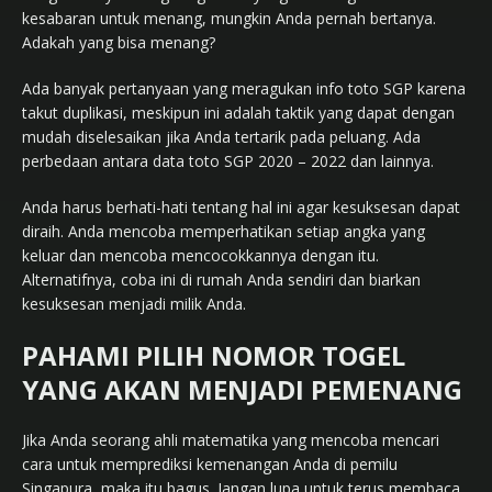
kesabaran untuk menang, mungkin Anda pernah bertanya.
Adakah yang bisa menang?
Ada banyak pertanyaan yang meragukan info toto SGP karena
takut duplikasi, meskipun ini adalah taktik yang dapat dengan
mudah diselesaikan jika Anda tertarik pada peluang. Ada
perbedaan antara data toto SGP 2020 – 2022 dan lainnya.
Anda harus berhati-hati tentang hal ini agar kesuksesan dapat
diraih. Anda mencoba memperhatikan setiap angka yang
keluar dan mencoba mencocokkannya dengan itu.
Alternatifnya, coba ini di rumah Anda sendiri dan biarkan
kesuksesan menjadi milik Anda.
PAHAMI PILIH NOMOR TOGEL
YANG AKAN MENJADI PEMENANG
Jika Anda seorang ahli matematika yang mencoba mencari
cara untuk memprediksi kemenangan Anda di pemilu
Singapura, maka itu bagus. Jangan lupa untuk terus membaca