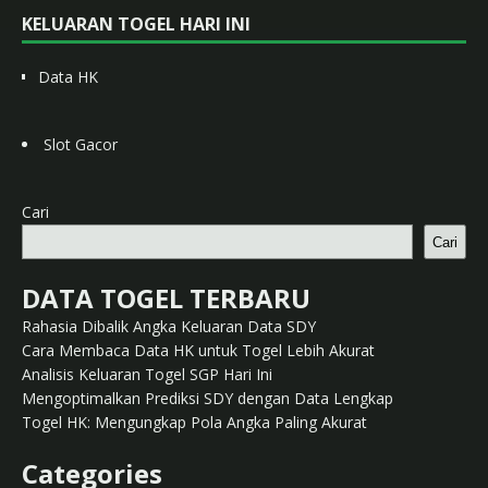
KELUARAN TOGEL HARI INI
Data HK
Slot Gacor
Cari
Cari
DATA TOGEL TERBARU
Rahasia Dibalik Angka Keluaran Data SDY
Cara Membaca Data HK untuk Togel Lebih Akurat
Analisis Keluaran Togel SGP Hari Ini
Mengoptimalkan Prediksi SDY dengan Data Lengkap
Togel HK: Mengungkap Pola Angka Paling Akurat
Categories