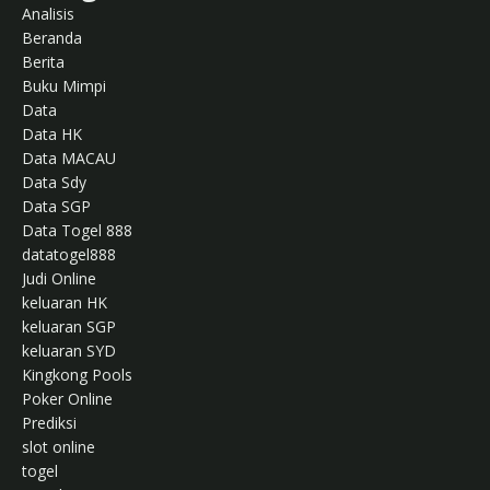
Analisis
Beranda
Berita
Buku Mimpi
Data
Data HK
Data MACAU
Data Sdy
Data SGP
Data Togel 888
datatogel888
Judi Online
keluaran HK
keluaran SGP
keluaran SYD
Kingkong Pools
Poker Online
Prediksi
slot online
togel