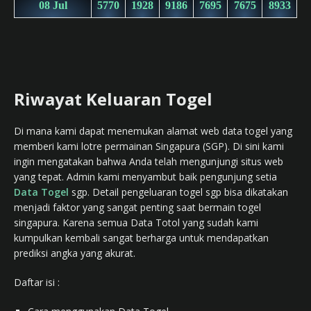
Riwayat Keluaran Togel
Di mana kami dapat menemukan alamat web data togel yang
memberi kami lotre permainan Singapura (SGP). Di sini kami
ingin mengatakan bahwa Anda telah mengunjungi situs web
yang tepat. Admin kami menyambut baik pengunjung setia
Data Togel
sgp. Detail pengeluaran togel sgp bisa dikatakan
menjadi faktor yang sangat penting saat bermain togel
singapura. Karena semua Data Totol yang sudah kami
kumpulkan kembali sangat berharga untuk mendapatkan
prediksi angka yang akurat.
Daftar isi :