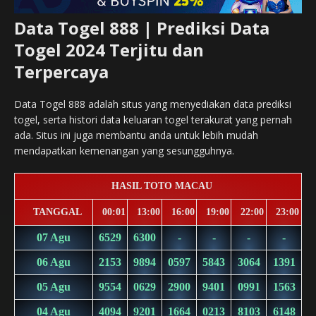
Data Togel 888 | Prediksi Data
Togel 2024 Terjitu dan
Terpercaya
Data Togel 888 adalah situs yang menyediakan data prediksi
togel, serta histori data keluaran togel terakurat yang pernah
ada. Situs ini juga membantu anda untuk lebih mudah
mendapatkan kemenangan yang sesungguhnya.