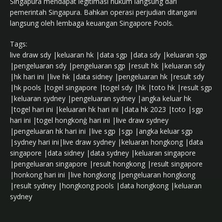
Singapura mendapat legitimasi hukum langsung dari
pemerintah Singapura. Bahkan operasi perjudian ditangani
langsung oleh lembaga keuangan Singapore Pools.
Tags:
live draw sdy |keluaran hk |data sgp |data sdy |keluaran sgp
|pengeluaran sdy |pengeluaran sgp |result hk |keluaran sdy
|hk hari ini |live hk |data sidney |pengeluaran hk |result sdy
|hk pools |togel singapore |togel sdy |hk |toto hk |result sgp
|keluaran sydney |pengeluaran sydney |angka keluar hk
|togel hari ini |keluaran hk hari ini |data hk 2023 |toto |sgp
hari ini |togel hongkonģ hari ini |live draw sydney
|pengeluaran hk hari ini |live sgp |sgp |angka keluar sgp
|sydney hari ini|live draw sydney |keluaran hongkong |data
singapore |data sidney |data sydney |keluaran singapore
|pengeluaran singapore |result hongkong |result singapore
|honkong hari ini |live hongkong |pengeluaran hongkong
|result sydney |hongkong pools |data hongkong |keluaran
sydney