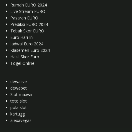
Rumah EURO 2024
Live Stream EURO
Pasaran EURO
Prediksi EURO 2024
Tebak Skor EURO
Euro Hari Ini
Jadwal Euro 2024
Klasemen Euro 2024
Hasil Skor Euro
Togel Online
dewalive
dewabet
Slot maxwin
toto slot
pola slot
kartugg
alexavegas