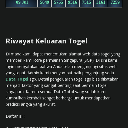
Riwayat Keluaran Togel
Di mana kami dapat menemukan alamat web data togel yang
memberi kami lotre permainan Singapura (SGP). Di sini kami
ingin mengatakan bahwa Anda telah mengunjungi situs web
yang tepat. Admin kami menyambut baik pengunjung setia
Data Togel
sgp. Detail pengeluaran togel sgp bisa dikatakan
menjadi faktor yang sangat penting saat bermain togel
singapura. Karena semua Data Totol yang sudah kami
kumpulkan kembali sangat berharga untuk mendapatkan
prediksi angka yang akurat.
Daftar isi :