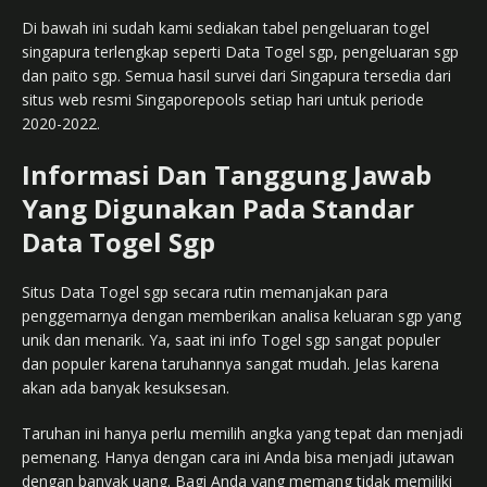
Di bawah ini sudah kami sediakan tabel pengeluaran togel
singapura terlengkap seperti Data Togel sgp, pengeluaran sgp
dan paito sgp. Semua hasil survei dari Singapura tersedia dari
situs web resmi Singaporepools setiap hari untuk periode
2020-2022.
Informasi Dan Tanggung Jawab
Yang Digunakan Pada Standar
Data Togel Sgp
Situs Data Togel sgp secara rutin memanjakan para
penggemarnya dengan memberikan analisa keluaran sgp yang
unik dan menarik. Ya, saat ini info Togel sgp sangat populer
dan populer karena taruhannya sangat mudah. Jelas karena
akan ada banyak kesuksesan.
Taruhan ini hanya perlu memilih angka yang tepat dan menjadi
pemenang. Hanya dengan cara ini Anda bisa menjadi jutawan
dengan banyak uang. Bagi Anda yang memang tidak memiliki