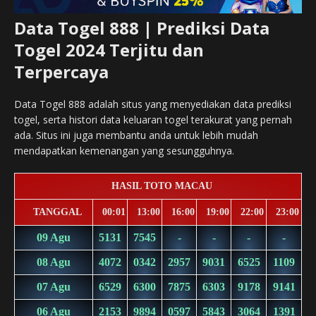
Data Togel 888 | Prediksi Data
Togel 2024 Terjitu dan
Terpercaya
Data Togel 888 adalah situs yang menyediakan data prediksi
togel, serta histori data keluaran togel terakurat yang pernah
ada. Situs ini juga membantu anda untuk lebih mudah
mendapatkan kemenangan yang sesungguhnya.