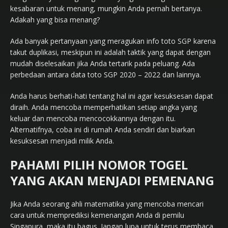
kesabaran untuk menang, mungkin Anda pernah bertanya.
Adakah yang bisa menang?
Ada banyak pertanyaan yang meragukan info toto SGP karena
takut duplikasi, meskipun ini adalah taktik yang dapat dengan
mudah diselesaikan jika Anda tertarik pada peluang. Ada
perbedaan antara data toto SGP 2020 – 2022 dan lainnya.
Anda harus berhati-hati tentang hal ini agar kesuksesan dapat
diraih. Anda mencoba memperhatikan setiap angka yang
keluar dan mencoba mencocokkannya dengan itu.
Alternatifnya, coba ini di rumah Anda sendiri dan biarkan
kesuksesan menjadi milik Anda.
PAHAMI PILIH NOMOR TOGEL
YANG AKAN MENJADI PEMENANG
Jika Anda seorang ahli matematika yang mencoba mencari
cara untuk memprediksi kemenangan Anda di pemilu
Singapura, maka itu bagus. Jangan lupa untuk terus membaca