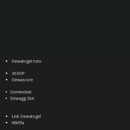
Dewatogel toto
303VIP
Dewascore
Dominobet
Dewagg Slot
Link Dewatogel
Klikfifa