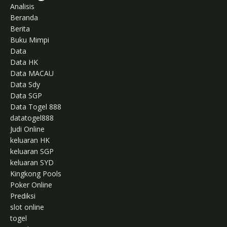
Analisis
Beranda
Berita
Buku Mimpi
Data
Data HK
Data MACAU
Data Sdy
Data SGP
Data Togel 888
datatogel888
Judi Online
keluaran HK
keluaran SGP
keluaran SYD
Kingkong Pools
Poker Online
Prediksi
slot online
togel