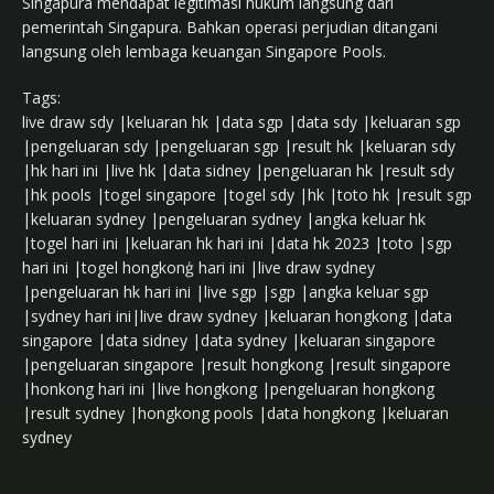
Singapura mendapat legitimasi hukum langsung dari
pemerintah Singapura. Bahkan operasi perjudian ditangani
langsung oleh lembaga keuangan Singapore Pools.
Tags:
live draw sdy |keluaran hk |data sgp |data sdy |keluaran sgp
|pengeluaran sdy |pengeluaran sgp |result hk |keluaran sdy
|hk hari ini |live hk |data sidney |pengeluaran hk |result sdy
|hk pools |togel singapore |togel sdy |hk |toto hk |result sgp
|keluaran sydney |pengeluaran sydney |angka keluar hk
|togel hari ini |keluaran hk hari ini |data hk 2023 |toto |sgp
hari ini |togel hongkonģ hari ini |live draw sydney
|pengeluaran hk hari ini |live sgp |sgp |angka keluar sgp
|sydney hari ini|live draw sydney |keluaran hongkong |data
singapore |data sidney |data sydney |keluaran singapore
|pengeluaran singapore |result hongkong |result singapore
|honkong hari ini |live hongkong |pengeluaran hongkong
|result sydney |hongkong pools |data hongkong |keluaran
sydney