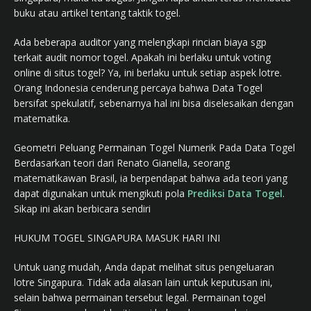
buku atau artikel tentang taktik togel.
Ada beberapa auditor yang melengkapi rincian biaya sgp
terkait audit nomor togel. Apakah ini berlaku untuk voting
online di situs togel? Ya, ini berlaku untuk setiap aspek lotre.
Orang Indonesia cenderung percaya bahwa Data Togel
bersifat spekulatif, sebenarnya hal ini bisa diselesaikan dengan
matematika.
Geometri Peluang Permainan Togel Numerik Pada Data Togel
Berdasarkan teori dari Renato Gianella, seorang
matematikawan Brasil, ia berpendapat bahwa ada teori yang
dapat digunakan untuk mengikuti pola
Prediksi Data Togel
.
Sikap ini akan berbicara sendiri
HUKUM TOGEL SINGAPURA MASUK HARI INI
Untuk uang mudah, Anda dapat melihat situs pengeluaran
lotre Singapura. Tidak ada alasan lain untuk keputusan ini,
selain bahwa permainan tersebut legal. Permainan togel