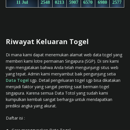
Riwayat Keluaran Togel
Di mana kami dapat menemukan alamat web data togel yang
memberi kami lotre permainan Singapura (SGP). Di sini kami
ingin mengatakan bahwa Anda telah mengunjungi situs web
yang tepat. Admin kami menyambut baik pengunjung setia
Data Togel
sgp. Detail pengeluaran togel sgp bisa dikatakan
menjadi faktor yang sangat penting saat bermain togel
singapura. Karena semua Data Totol yang sudah kami
kumpulkan kembali sangat berharga untuk mendapatkan
prediksi angka yang akurat.
Daftar isi :