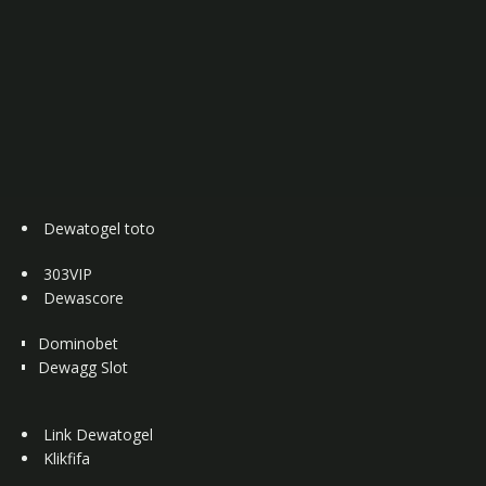
Dewatogel toto
303VIP
Dewascore
Dominobet
Dewagg Slot
Link Dewatogel
Klikfifa