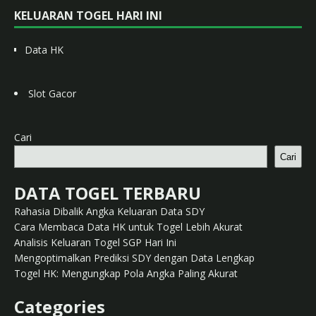
KELUARAN TOGEL HARI INI
Data HK
Slot Gacor
Cari
Cari
DATA TOGEL TERBARU
Rahasia Dibalik Angka Keluaran Data SDY
Cara Membaca Data HK untuk Togel Lebih Akurat
Analisis Keluaran Togel SGP Hari Ini
Mengoptimalkan Prediksi SDY dengan Data Lengkap
Togel HK: Mengungkap Pola Angka Paling Akurat
Categories