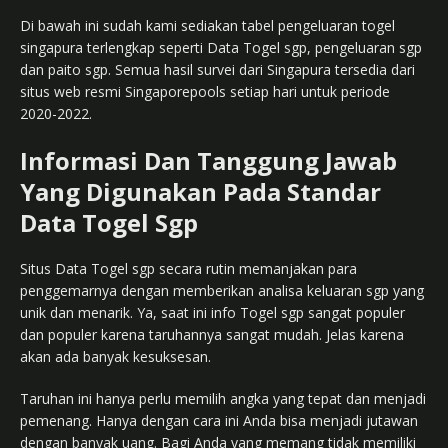
Di bawah ini sudah kami sediakan tabel pengeluaran togel
singapura terlengkap seperti Data Togel sgp, pengeluaran sgp
dan paito sgp. Semua hasil survei dari Singapura tersedia dari
situs web resmi Singaporepools setiap hari untuk periode
2020-2022.
Informasi Dan Tanggung Jawab
Yang Digunakan Pada Standar
Data Togel Sgp
Situs Data Togel sgp secara rutin memanjakan para
penggemarnya dengan memberikan analisa keluaran sgp yang
unik dan menarik. Ya, saat ini info Togel sgp sangat populer
dan populer karena taruhannya sangat mudah. Jelas karena
akan ada banyak kesuksesan.
Taruhan ini hanya perlu memilih angka yang tepat dan menjadi
pemenang. Hanya dengan cara ini Anda bisa menjadi jutawan
dengan banyak uang. Bagi Anda yang memang tidak memiliki