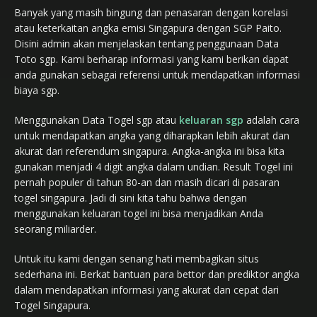
Banyak yang masih bingung dan penasaran dengan korelasi
atau keterkaitan angka emisi Singapura dengan SGP Paito.
Disini admin akan menjelaskan tentang penggunaan Data
Toto sgp. Kami berharap informasi yang kami berikan dapat
anda gunakan sebagai referensi untuk mendapatkan informasi
biaya sgp.
Menggunakan Data Togel sgp atau
keluaran sgp
adalah cara
untuk mendapatkan angka yang diharapkan lebih akurat dan
akurat dari referendum singapura. Angka-angka ini bisa kita
gunakan menjadi 4 digit angka dalam undian. Result Togel ini
pernah populer di tahun 80-an dan masih dicari di pasaran
togel singapura. Jadi di sini kita tahu bahwa dengan
menggunakan keluaran togel ini bisa menjadikan Anda
seorang miliarder.
Untuk itu kami dengan senang hati membagikan situs
sederhana ini. Berkat bantuan para bettor dan prediktor angka
dalam mendapatkan informasi yang akurat dan cepat dari
Togel Singapura.