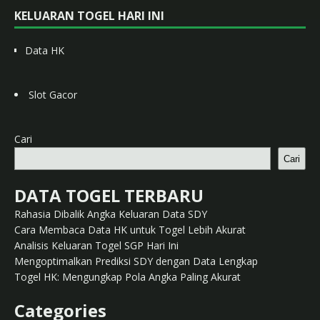
KELUARAN TOGEL HARI INI
Data HK
Slot Gacor
Cari
Cari
DATA TOGEL TERBARU
Rahasia Dibalik Angka Keluaran Data SDY
Cara Membaca Data HK untuk Togel Lebih Akurat
Analisis Keluaran Togel SGP Hari Ini
Mengoptimalkan Prediksi SDY dengan Data Lengkap
Togel HK: Mengungkap Pola Angka Paling Akurat
Categories