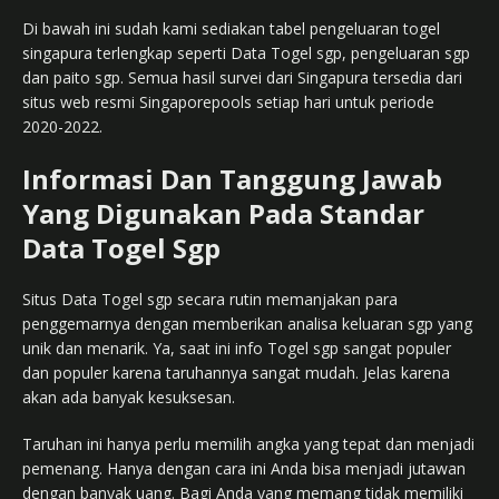
Di bawah ini sudah kami sediakan tabel pengeluaran togel
singapura terlengkap seperti Data Togel sgp, pengeluaran sgp
dan paito sgp. Semua hasil survei dari Singapura tersedia dari
situs web resmi Singaporepools setiap hari untuk periode
2020-2022.
Informasi Dan Tanggung Jawab
Yang Digunakan Pada Standar
Data Togel Sgp
Situs Data Togel sgp secara rutin memanjakan para
penggemarnya dengan memberikan analisa keluaran sgp yang
unik dan menarik. Ya, saat ini info Togel sgp sangat populer
dan populer karena taruhannya sangat mudah. Jelas karena
akan ada banyak kesuksesan.
Taruhan ini hanya perlu memilih angka yang tepat dan menjadi
pemenang. Hanya dengan cara ini Anda bisa menjadi jutawan
dengan banyak uang. Bagi Anda yang memang tidak memiliki