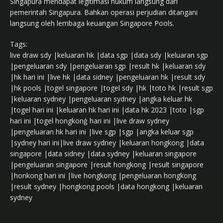
Singapura mendapat legitimasi hukum langsung dari
pemerintah Singapura. Bahkan operasi perjudian ditangani
langsung oleh lembaga keuangan Singapore Pools.
Tags:
live draw sdy |keluaran hk |data sgp |data sdy |keluaran sgp
|pengeluaran sdy |pengeluaran sgp |result hk |keluaran sdy
|hk hari ini |live hk |data sidney |pengeluaran hk |result sdy
|hk pools |togel singapore |togel sdy |hk |toto hk |result sgp
|keluaran sydney |pengeluaran sydney |angka keluar hk
|togel hari ini |keluaran hk hari ini |data hk 2023 |toto |sgp
hari ini |togel hongkonģ hari ini |live draw sydney
|pengeluaran hk hari ini |live sgp |sgp |angka keluar sgp
|sydney hari ini|live draw sydney |keluaran hongkong |data
singapore |data sidney |data sydney |keluaran singapore
|pengeluaran singapore |result hongkong |result singapore
|honkong hari ini |live hongkong |pengeluaran hongkong
|result sydney |hongkong pools |data hongkong |keluaran
sydney