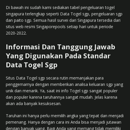
Di bawah ini sudah kami sediakan tabel pengeluaran togel
singapura terlengkap seperti Data Togel sgp, pengeluaran sgp
dan paito sgp. Semua hasil survei dari Singapura tersedia dari
situs web resmi Singaporepools setiap hari untuk periode
2020-2022.
Informasi Dan Tanggung Jawab
Yang Digunakan Pada Standar
Data Togel Sgp
Situs Data Togel sgp secara rutin memanjakan para
penggemarnya dengan memberikan analisa keluaran sgp yang
unik dan menarik. Ya, saat ini info Togel sgp sangat populer
dan populer karena taruhannya sangat mudah. Jelas karena
akan ada banyak kesuksesan.
Taruhan ini hanya perlu memilih angka yang tepat dan menjadi
pemenang. Hanya dengan cara ini Anda bisa menjadi jutawan
dengan banyak uang. Bagi Anda yang memang tidak memiliki