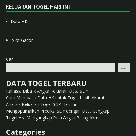
KELUARAN TOGEL HARI INI
Data HK
Slot Gacor
Cari
Cari
DATA TOGEL TERBARU
Rahasia Dibalik Angka Keluaran Data SDY
Cara Membaca Data HK untuk Togel Lebih Akurat
Analisis Keluaran Togel SGP Hari Ini
Mengoptimalkan Prediksi SDY dengan Data Lengkap
Togel HK: Mengungkap Pola Angka Paling Akurat
Categories