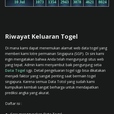
Riwayat Keluaran Togel
Di mana kami dapat menemukan alamat web data togel yang
memberi kami lotre permainan Singapura (SGP). Di sini kami
ingin mengatakan bahwa Anda telah mengunjungi situs web
yang tepat. Admin kami menyambut baik pengunjung setia
Data Togel
sgp. Detail pengeluaran togel sgp bisa dikatakan
menjadi faktor yang sangat penting saat bermain togel
singapura. Karena semua Data Totol yang sudah kami
kumpulkan kembali sangat berharga untuk mendapatkan
prediksi angka yang akurat.
Daftar isi :