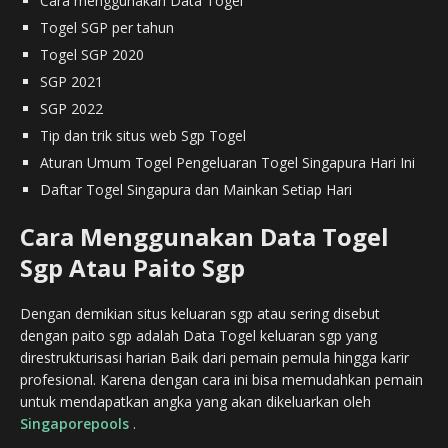
Cara menggunakan Data Togel
Togel SGP per tahun
Togel SGP 2020
SGP 2021
SGP 2022
Tip dan trik situs web Sgp Togel
Aturan Umum Togel Pengeluaran Togel Singapura Hari Ini
Daftar Togel Singapura dan Mainkan Setiap Hari
Cara Menggunakan Data Togel
Sgp Atau Paito Sgp
Dengan demikian situs keluaran sgp atau sering disebut
dengan paito sgp adalah Data Togel keluaran sgp yang
direstrukturisasi harian Baik dari pemain pemula hingga karir
profesional. Karena dengan cara ini bisa memudahkan pemain
untuk mendapatkan angka yang akan dikeluarkan oleh
Singaporepools
.