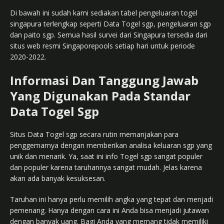
Di bawah ini sudah kami sediakan tabel pengeluaran togel
singapura terlengkap seperti Data Togel sgp, pengeluaran sgp
dan paito sgp. Semua hasil survei dari Singapura tersedia dari
situs web resmi Singaporepools setiap hari untuk periode
2020-2022.
Informasi Dan Tanggung Jawab
Yang Digunakan Pada Standar
Data Togel Sgp
Situs Data Togel sgp secara rutin memanjakan para
penggemarnya dengan memberikan analisa keluaran sgp yang
unik dan menarik. Ya, saat ini info Togel sgp sangat populer
dan populer karena taruhannya sangat mudah. Jelas karena
akan ada banyak kesuksesan.
Taruhan ini hanya perlu memilih angka yang tepat dan menjadi
pemenang. Hanya dengan cara ini Anda bisa menjadi jutawan
dengan banyak uang. Bagi Anda yang memang tidak memiliki