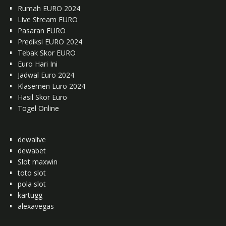
Rumah EURO 2024
Live Stream EURO
Pasaran EURO
Prediksi EURO 2024
Tebak Skor EURO
Euro Hari Ini
Jadwal Euro 2024
Klasemen Euro 2024
Hasil Skor Euro
Togel Online
dewalive
dewabet
Slot maxwin
toto slot
pola slot
kartugg
alexavegas