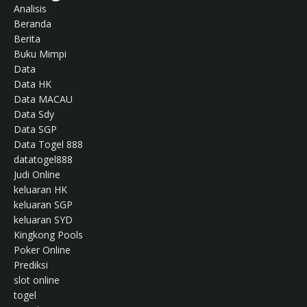
Analisis
Beranda
Berita
Buku Mimpi
Data
Data HK
Data MACAU
Data Sdy
Data SGP
Data Togel 888
datatogel888
Judi Online
keluaran HK
keluaran SGP
keluaran SYD
Kingkong Pools
Poker Online
Prediksi
slot online
togel