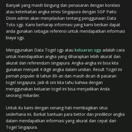
Banyak yang masih bingung dan penasaran dengan korelasi
atau keterkaitan angka emisi Singapura dengan SGP Paito.
Disini admin akan menjelaskan tentang penggunaan Data
Toto sgp. Kami berharap informasi yang kami berikan dapat
anda gunakan sebagai referensi untuk mendapatkan informasi
biaya sgp.
Menggunakan Data Togel sgp atau
keluaran sgp
adalah cara
untuk mendapatkan angka yang diharapkan lebih akurat dan
akurat dari referendum singapura. Angka-angka ini bisa kita
gunakan menjadi 4 digit angka dalam undian. Result Togel ini
pernah populer di tahun 80-an dan masih dicari di pasaran
togel singapura. Jadi di sini kita tahu bahwa dengan
menggunakan keluaran togel ini bisa menjadikan Anda
seorang miliarder.
Untuk itu kami dengan senang hati membagikan situs
sederhana ini. Berkat bantuan para bettor dan prediktor angka
dalam mendapatkan informasi yang akurat dan cepat dari
Togel Singapura.